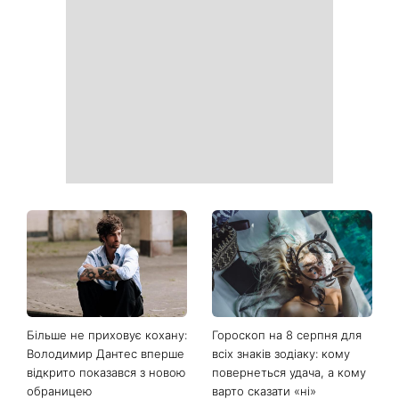
Ваші дані можуть бути на
Софія Ротару нарешті
чеку: Укрпошта почала
показалася публіці: як зараз
друкувати персональну
виглядає легендарна 79-
інформацію в
річна співачка
розрахункових квитанціях
Коли немає кондиціонера:
Погода різко зміниться на
3 прості способи
вихідних: у яких областях
охолодити квартиру в
України вдарять зливи з
спеку
градом