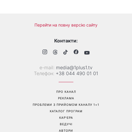
Більше не приховує кохану:
Гороскоп на 8 серпня для
Володимир Дантес вперше
всіх знаків зодіаку: кому
відкрито показався з новою
повернеться удача, а кому
обраницею
варто сказати «ні»