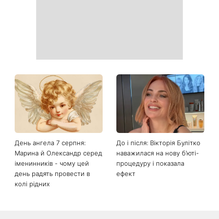
День ангела 7 серпня:
До і після: Вікторія Булітко
Марина й Олександр серед
наважилася на нову б’юті-
іменинників - чому цей
процедуру і показала
день радять провести в
ефект
колі рідних