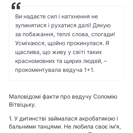
Ви надаєте сил і натхнення не
зупинятися і рухатися далі! Дякую
за побажання, теплі слова, спогади!
Усміхаюся, щойно прокинулася. Я
щаслива, що живу у світі таких
красномовних та щирих людей, –
прокоментувала ведуча 1+1.
Маловідомі факти про ведучу Соломію
Вітвіцьку.
1. У дитинстві займалася акробатикою і
бальними танцями. Не любила своє ім'я,