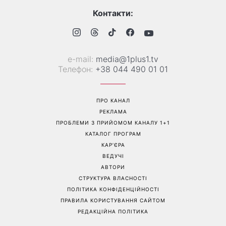
Софія Ротару нарешті
Коли немає кондиціонера:
показалася публіці: як зараз
3 прості способи
виглядає легендарна
охолодити квартиру в
співачка
спеку
Перейти на повну версію сайту