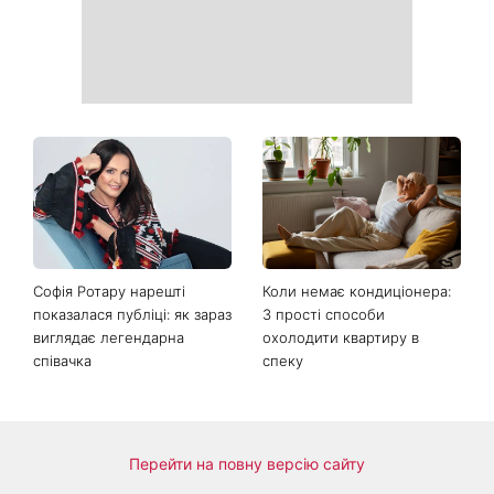
На вихідних магнітна буря
Ваші дані можуть бути на
посилиться: що чекає
чеку: Укрпошта почала
метеочутливих людей 8 і 9
друкувати персональну
серпня
інформацію в
розрахункових квитанціях