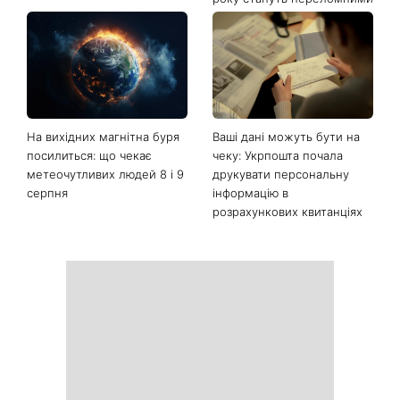
Останні новини
Її знову повернули у моду:
Почнеться час великих
ця куртка стане головним
звершень: три знаки
фаворитом осені 2026
китайського гороскопу,
для яких найближчі пів
року стануть переломними