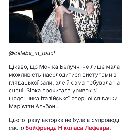
@celebs_in_touch
Цікаво, що Моніка Белуччі не лише мала
можливість насолодитися виступами з
глядацької зали, але й сама побувала на
сцені. Зірка прочитала уривок зі
щоденника італійської оперної співачки
Марієтти Альбоні.
Цього разу акторка не була в супроводі
свого
бойфренда Ніколаса Лефевра
.