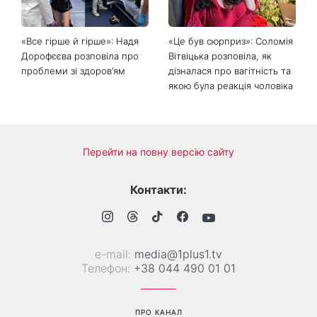
«Все гірше й гірше»: Надя
«Це був сюрприз»: Соломія
Дорофєєва розповіла про
Вітвіцька розповіла, як
проблеми зі здоров’ям
дізналася про вагітність та
якою була реакція чоловіка
Перейти на повну версію сайту
Контакти:
е-mail:
media@1plus1.tv
Телефон:
+38 044 490 01 01
ПРО КАНАЛ