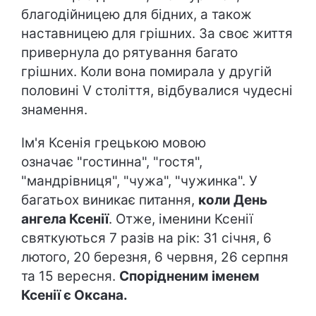
благодійницею для бідних, а також
наставницею для грішних. За своє життя
привернула до рятування багато
грішних. Коли вона помирала у другій
половині V століття, відбувалися чудесні
знамення.
Ім'я Ксенія грецькою мовою
означає "гостинна", "гостя",
"мандрівниця", "чужа", "чужинка". У
багатьох виникає питання,
коли День
ангела Ксенії
. Отже, іменини Ксенії
святкуються 7 разів на рік: 31 січня, 6
лютого, 20 березня, 6 червня, 26 серпня
та 15 вересня.
Спорідненим іменем
Ксенії є Оксана.