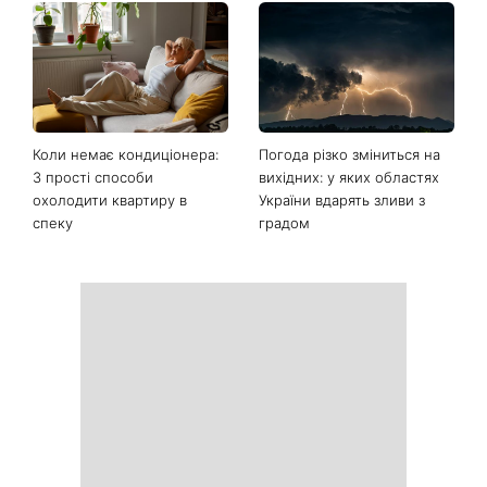
Останні новини
Ваші дані можуть бути на
Софія Ротару нарешті
чеку: Укрпошта почала
показалася публіці: як зараз
друкувати персональну
виглядає легендарна 79-
інформацію в
річна співачка
розрахункових квитанціях