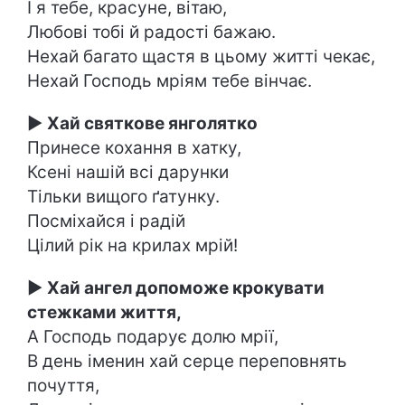
І я тебе, красуне, вітаю,
Любові тобі й радості бажаю.
Нехай багато щастя в цьому житті чекає,
Нехай Господь мріям тебе вінчає.
►
Хай святкове янголятко
Принесе кохання в хатку,
Ксені нашій всі дарунки
Тільки вищого ґатунку.
Посміхайся і радій
Цілий рік на крилах мрій!
►
Хай ангел допоможе крокувати
стежками життя,
А Господь подарує долю мрії,
В день іменин хай серце переповнять
почуття,