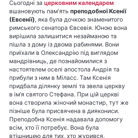
Сьогодні за
церковним календарем
вшановують пам'ять
преподобної Ксенії
(Евсенії)
, яка була дочкою знаменитого
римського сенатора Євсевія. Юною вона
вирішила залишитися незайманою та
пішла з дому із двома рабинями. Вони
приїхали в Олександрію під виглядом
мандрівниць, де познайомилися з
настоятелем оселі апостола Андрія та
прибули з ним в Міласс. Там Ксенія
придбала ділянку землі та звела церкву
в ім’я святого Стефана. При цій церкві
вона створила жіночий монастир, тут же
пізніше була присвячена в диякониси.
Преподобна Ксенія надавала допомогу
всім, хто її потребує. Вона була
втішницею для тих, хто журився,