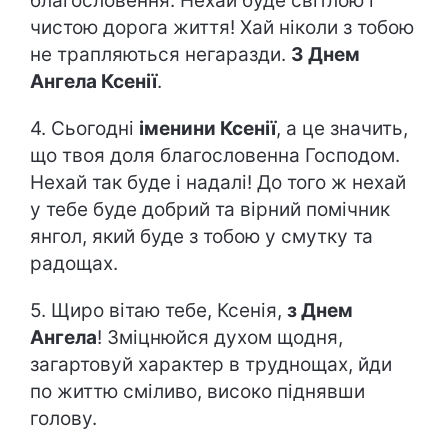
благословення. Нехай буде світлою і
чистою дорога життя! Хай ніколи з тобою
не трапляються негаразди.
З Днем
Ангела Ксенії
.
4. Сьогодні
іменини Ксенії
, а це значить,
що твоя доля благословенна Господом.
Нехай так буде і надалі! До того ж нехай
у тебе буде добрий та вірний помічник
янгол, який буде з тобою у смутку та
радощах.
5. Щиро вітаю тебе, Ксенія,
з Днем
Ангела
! Зміцнюйся духом щодня,
загартовуй характер в труднощах, йди
по життю сміливо, високо піднявши
голову.