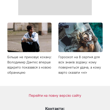
Коли немає кондиціонера:
Погода різко зміниться на
3 прості способи
вихідних: у яких областях
охолодити квартиру в
України вдарять зливи з
спеку
градом