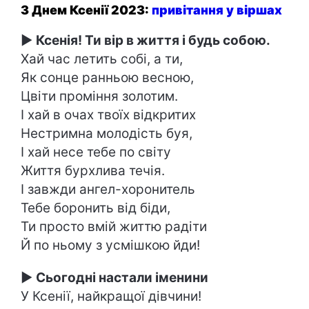
З Днем Ксенії 2023:
привітання у віршах
►
Ксенія! Ти вір в життя і будь собою.
Хай час летить собі, а ти,
Як сонце ранньою весною,
Цвіти проміння золотим.
І хай в очах твоїх відкритих
Нестримна молодість буя,
І хай несе тебе по світу
Життя бурхлива течія.
І завжди ангел-хоронитель
Тебе боронить від біди,
Ти просто вмій життю радіти
Й по ньому з усмішкою йди!
►
Сьогодні настали іменини
У Ксенії, найкращої дівчини!