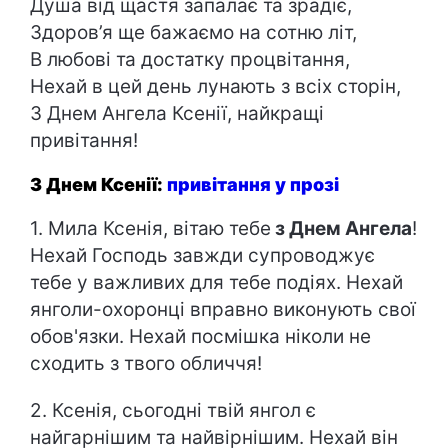
Душа від щастя запалає та зрадіє,
Здоров’я ще бажаємо на сотню літ,
В любові та достатку процвітання,
Нехай в цей день лунають з всіх сторін,
З Днем Ангела Ксенії, найкращі
привітання!
З Днем Ксенії:
привітання у прозі
1. Мила Ксенія, вітаю тебе
з Днем Ангела
!
Нехай Господь завжди супроводжує
тебе у важливих для тебе подіях. Нехай
янголи-охоронці вправно виконують свої
обов'язки. Нехай посмішка ніколи не
сходить з твого обличчя!
2. Ксенія, сьогодні твій янгол є
найгарнішим та найвірнішим. Нехай він