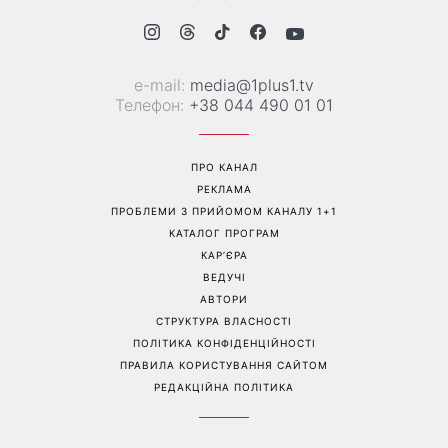
Більше не приховує кохану:
Гороскоп на 8 серпня для
Володимир Дантес вперше
всіх знаків зодіаку: кому
відкрито показався з новою
повернеться удача, а кому
обраницею
варто сказати «ні»
Перейти на повну версію сайту
Контакти: