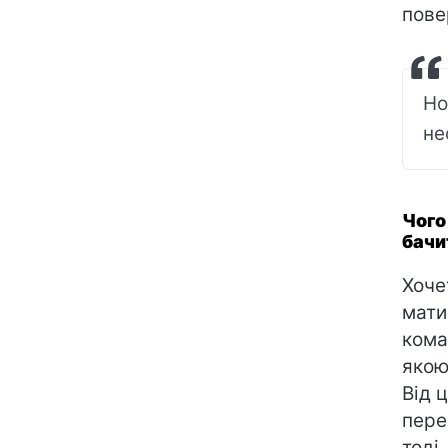
пове
Но
не
Чого
бачи
Хоче
мати
кома
якою
Від 
пере
тоді