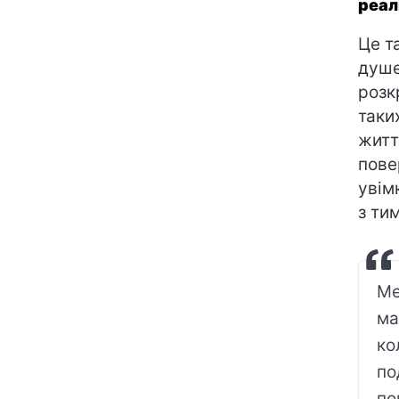
реал
Це т
душе
розк
таки
житт
пове
увім
з ти
Ме
ма
ко
по
по