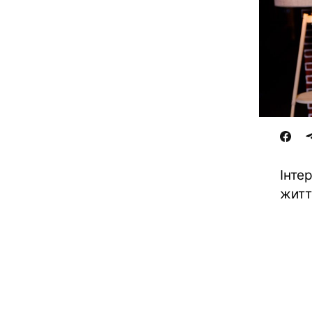
Інте
житт