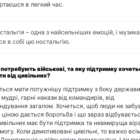
ртаєшся в легкий час.
стальгія – одна з найсильніших емоцій, і музика
се в собі цю ностальгію.
 потребують військові, та яку підтримку хочеть
ти від цивільних?
ться мати потужнішу підтримку з боку держави
 мудрі, гарні накази від командирів, від
ндування загалом. Хочеться, щоб люди не забу
 ціною дається боротьба і що зараз відбуваєтьс
цивільних має бути підтримка та невмируща вір
могу. Коли демотивовані цивільні, то важко всі
. Демотивація у військових перманентна. І ти як