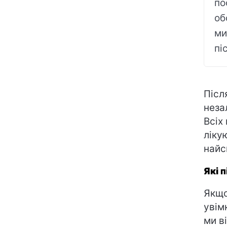
по
об
ми
пі
Післ
неза
Всіх 
ліку
найс
Які 
Якщо
увім
ми в