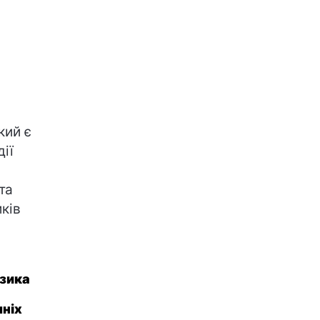
який є
ії
та
ків
узика
шніх