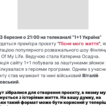
3 березня о 21:00 на телеканалі “1+1 Україна”
удеться прем’єра проєкту
"
Пісня мого життя
"
, 
тацією популярного розважального шоу Фінлянд
 Of My Life. Ведучою стала Катерина Осадча.
кція сайту 1+1 побувала за лаштунками зйомок 
ілкувалася з героями програми. Одним з учасни
кту став музикант та нині військовий
Віталій
овський
.
ут зібралися для створення проєкту, в якому м
нується з історіями життя. На вашу думку, на
ьки такий формат може бути корисний у тепері