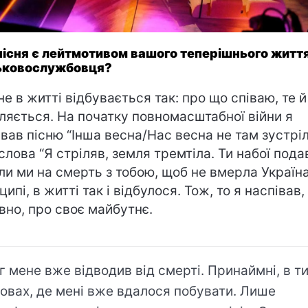
пісня є лейтмотивом вашого теперішнього житт
ьковослужбовця?
не в житті відбувається так: про що співаю, те й
ляється. На початку повномасштабної війни я
івав пісню “Інша весна/Нас весна не там зустріл
 слова “Я стріляв, земля тремтіла. Ти набої пода
ли ми на смерть з тобою, щоб не вмерла Україна
ипі, в житті так і відбулося. Тож, то я наспівав,
вно, про своє майбутнє.
г мене вже відводив від смерті. Принаймні, в т
овах, де мені вже вдалося побувати. Лише