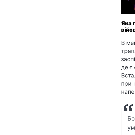
Яка 
війс
В ме
трап
засп
де є
Вста
принц
напе
Бо
ум