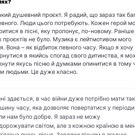
іях?
акий душевний проєкт. Я радий, що зараз так ба
вного. Люди цього потребують. Кожен герой м
ритися в пісні, яку пропонує, по-новому. Раніше
х проєктів не було. Музика є лейтмотивом мого
я. Вона – як відбиток певного часу. Якщо я хочу
рнутися в якийсь спогад свого дитинства, я мо
кнути якусь пісню й думками опинитися в тому ч
ми людьми. Це дуже класно.
ні здається, в час війни дуже потрібно мати та
шину часу, яка дозволяє повертатися у періоди
ли нам було добре. Я зараз не можу
дорожувати світом, але з кожною країною в ме
в’язана якась пісня. Завдяки пісням я згадую