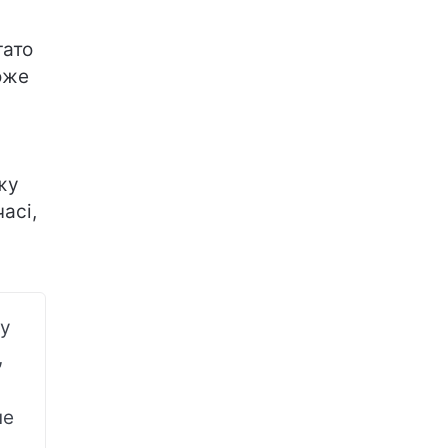
гато
оже
жу
асі,
ку
,
не