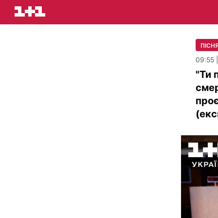
ПІСН
09:55 
"Ти 
смер
проє
(ек