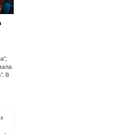
я
а”,
вала.
”. В
их