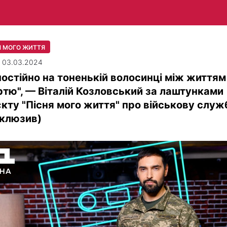
Я МОГО ЖИТТЯ
| 03.03.2024
постійно на тоненькій волосинці між життям 
тю", — Віталій Козловський за лаштунками
кту "Пісня мого життя" про військову служ
склюзив)