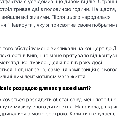
стфактум я усвідомив, що дивом вцілів. Страш
стріл тривав дві з половиною години. На щастя,
 вийшли всі живими. Після цього народилася
сня “Навкруги”, яку я присвятив своїм побратим
я того обстрілу мене викликали на концерт до 
лежності в Київ, і це мене врятувало від контузії
моїх тоді контузило. Деякі по пів року досі
ються. І от, напевно, саме ця композиція є сього
ильнішим лейтмотивом мого життя.
пісні є розрадою для вас у важкі миті?
 хочеться розрядити обстановку, мені потрібно
кнути музику свого дитинства. Наприклад, під я
ідривалися з моєю сестрою. Коли ти її слухаєш,