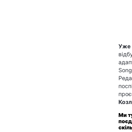
Уже 
відб
адап
Song
Реда
посп
проє
Козл
Ми т
поєд
скіл