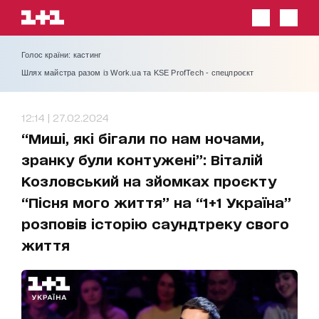
Голос країни: кастинг
Шлях майстра разом із Work.ua та KSE ProfTech - спецпроєкт
12:14 | 27.02.2024
“Миші, які бігали по нам ночами,
зранку були контужені”: Віталій
Козловський на зйомках проєкту
“Пісня мого життя” на “1+1 Україна”
розповів історію саундтреку свого
життя