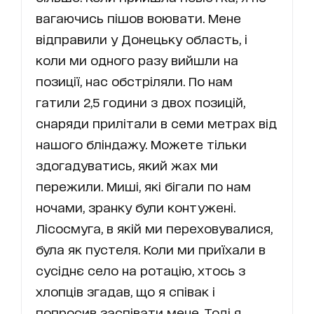
вагаючись пішов воювати. Мене
відправили у Донецьку область, і
коли ми одного разу вийшли на
позиції, нас обстріляли. По нам
гатили 2,5 години з двох позицій,
снаряди прилітали в семи метрах від
нашого бліндажу. Можете тільки
здогадуватись, який жах ми
пережили. Миші, які бігали по нам
ночами, зранку були контужені.
Лісосмуга, в якій ми переховувалися,
була як пустеля. Коли ми приїхали в
сусіднє село на ротацію, хтось з
хлопців згадав, що я співак і
попросив заспівати мене. Тоді я