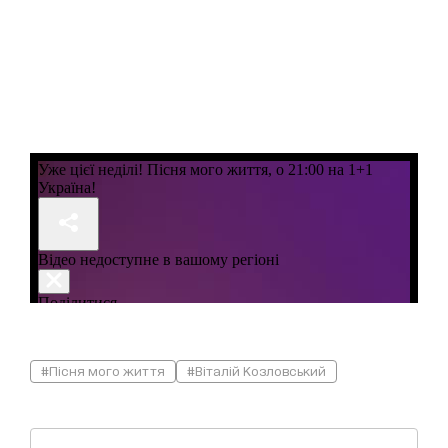
#Пісня мого життя
#Віталій Козловський