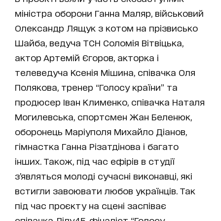
міністра оборони Ганна Маляр, військовий
Олександр Лящук з котом на прізвисько
Шайба, ведуча ТСН Соломія Вітвіцька,
актор Артемій Єгоров, акторка і
телеведуча Ксенія Мішина, співачка Оля
Полякова, тренер “Голосу країни” та
продюсер Іван Клименко, співачка Наталя
Могилевська, спортсмен Жан Беленюк,
оборонець Маріуполя Михайло Діанов,
гімнастка Ганна Різатдінова і багато
інших. Також, під час ефірів в студії
з’являться молоді сучасні виконавці, які
встигли завоювати любов українців. Так
під час проєкту на сцені заспіває
співачка Лілу45, фіналіст “Голосу