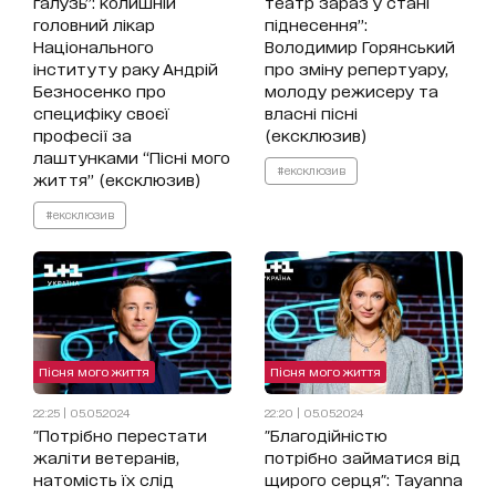
галузь”: колишній
театр зараз у стані
головний лікар
піднесення”:
Національного
Володимир Горянський
інституту раку Андрій
про зміну репертуару,
Безносенко про
молоду режисеру та
специфіку своєї
власні пісні
професії за
(ексклюзив)
лаштунками “Пісні мого
#ексклюзив
життя” (ексклюзив)
#ексклюзив
Пісня мого життя
Пісня мого життя
22:25 | 05.05.2024
22:20 | 05.05.2024
"Потрібно перестати
"Благодійністю
жаліти ветеранів,
потрібно займатися від
натомість їх слід
щирого серця": Tayanna