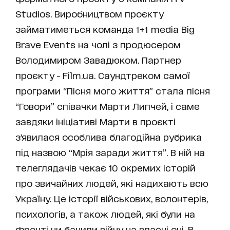
Studios. Виробництвом проєкту
займатиметься команда 1+1 media Big
Brave Events на чолі з продюсером
Володимиром Завадюком. Партнер
проєкту - Film.ua. Саундтреком самої
програми “Пісня мого життя” стала пісня
“Говори” співачки Марти Липчей, і саме
завдяки ініціативі Марти в проєкті
зʼявилася особлива благодійна рубрика
під назвою “Мрія заради життя”. В ній на
телеглядачів чекає 10 окремих історій
про звичайних людей, які надихають всю
Україну. Це історії військових, волонтерів,
психологів, а також людей, які були на
фронті чи бачили війну на власні очі. В