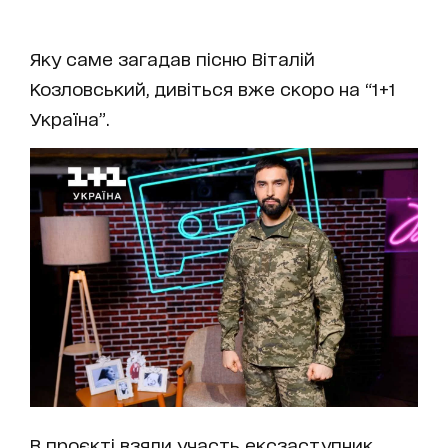
Яку саме загадав пісню Віталій
Козловський, дивіться вже скоро на “1+1
Україна”.
В проєкті взяли участь ексзаступник