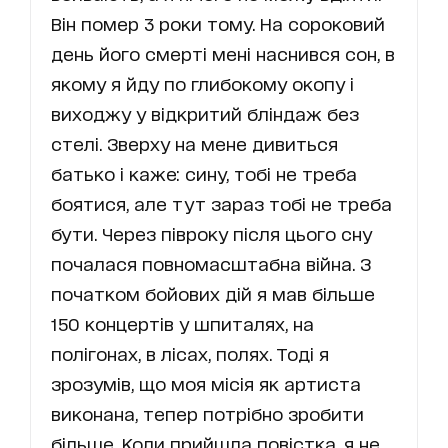
Він помер 3 роки тому. На сороковий
день його смерті мені наснився сон, в
якому я йду по глибокому окопу і
виходжу у відкритий бліндаж без
стелі. Зверху на мене дивиться
батько і каже: сину, тобі не треба
боятися, але тут зараз тобі не треба
бути. Через півроку після цього сну
почалася повномасштабна війна. З
початком бойових дій я мав більше
150 концертів у шпиталях, на
полігонах, в лісах, полях. Тоді я
зрозумів, що моя місія як артиста
виконана, тепер потрібно зробити
більше. Коли прийшла повістка, я не