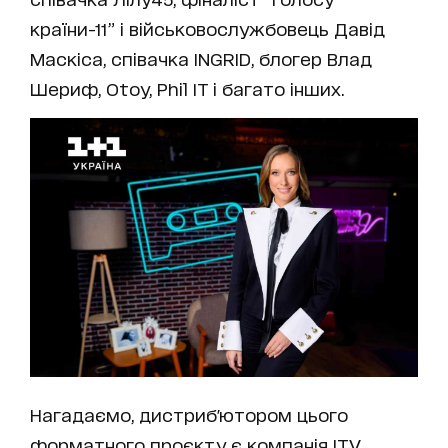
країни-11” і військовослужбовець Давід
Маскіса, співачка INGRID, блогер Влад
Шериф, Otoy, Phil IT і багато інших.
Нагадаємо, дистриб'ютором цього
форматного проєкту є компанія ITV