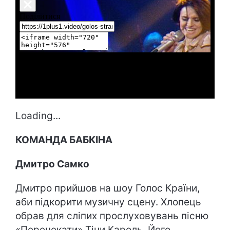
Loading...
КОМАНДА БАБКІНА
Дмитро Самко
Дмитро прийшов на шоу Голос Країни,
аби підкорити музичну сцену. Хлопець
обрав для сліпих прослуховувань пісню
«Перечекати» Тіни Кароль. Його