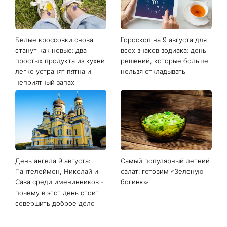
Белые кроссовки снова
Гороскоп на 9 августа для
станут как новые: два
всех знаков зодиака: день
простых продукта из кухни
решений, которые больше
легко устранят пятна и
нельзя откладывать
неприятный запах
День ангела 9 августа:
Самый популярный летний
Пантелеймон, Николай и
салат: готовим «Зеленую
Сава среди именинников -
богиню»
почему в этот день стоит
совершить доброе дело