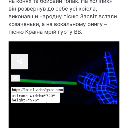
на конях та бойовий гопак. На «сліпих»
він розвернув до себе усі крісла,
виконавши народну пісню Засвіт встали
козаченьки, а на вокальному рингу –
пісню Країна мрій гурту ВВ.