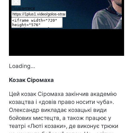
Loading...
Козак Сіромаха
Цей козак Сіромаха закінчив академію
козацтва і «довів право носити чуба».
Олександр викладає козацькі види
бойових мистецтв, а також працює у
театрі «Люті козаки», де виконує трюки