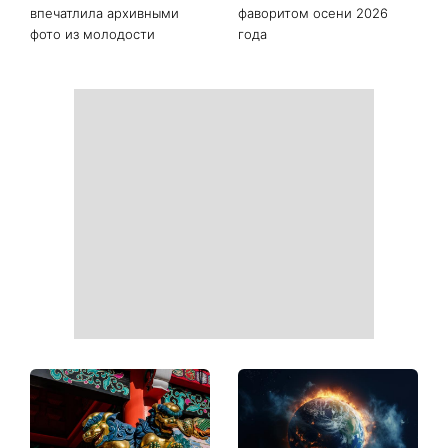
пары ссорятся из-за
летним сыном
бытовых проблем
«Украинская Синди
Она снова в моде: эта
Кроуфорд»: Ольга Сумская
куртка станет главным
впечатлила архивными
фаворитом осени 2026
фото из молодости
года