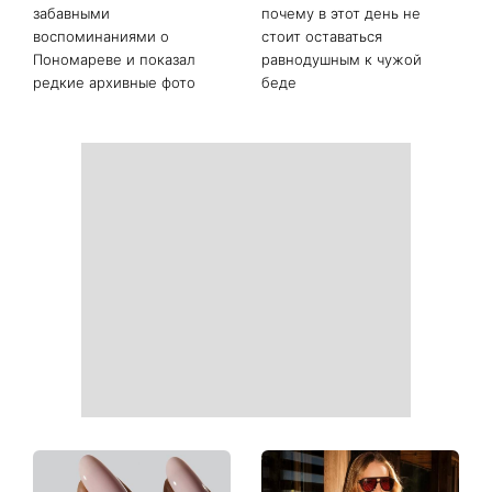
чем давно молчали
«Костя, спаси меня»:
Именины 10 августа: Роман
Грубич поделился
и еще двое именинников -
забавными
почему в этот день не
воспоминаниями о
стоит оставаться
Пономареве и показал
равнодушным к чужой
редкие архивные фото
беде