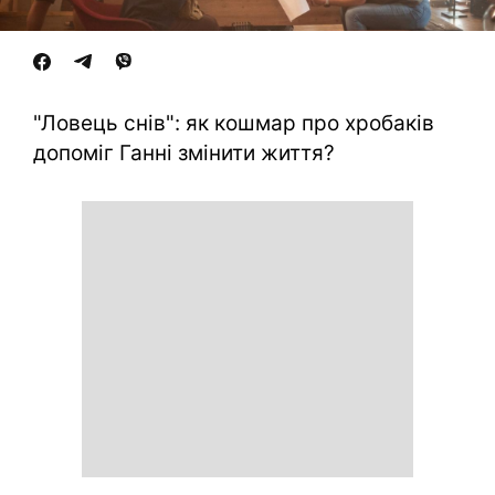
"Ловець снів": як кошмар про хробаків
допоміг Ганні змінити життя?