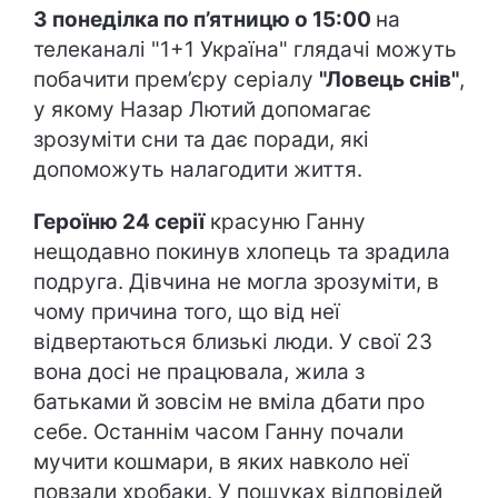
З понеділка по п’ятницю о 15:00
на
телеканалі "1+1 Україна" глядачі можуть
побачити прем’єру серіалу
"Ловець снів"
,
у якому Назар Лютий допомагає
зрозуміти сни та дає поради, які
допоможуть налагодити життя.
Героїню 24 серії
красуню Ганну
нещодавно покинув хлопець та зрадила
подруга. Дівчина не могла зрозуміти, в
чому причина того, що від неї
відвертаються близькі люди. У свої 23
вона досі не працювала, жила з
батьками й зовсім не вміла дбати про
себе. Останнім часом Ганну почали
мучити кошмари, в яких навколо неї
повзали хробаки. У пошуках відповідей