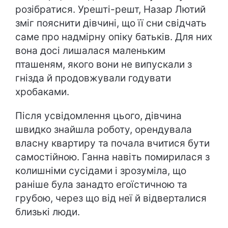
розібратися. Урешті-решт, Назар Лютий
зміг пояснити дівчині, що її сни свідчать
саме про надмірну опіку батьків. Для них
вона досі лишалася маленьким
пташеням, якого вони не випускали з
гнізда й продовжували годувати
хробаками.
Після усвідомлення цього, дівчина
швидко знайшла роботу, орендувала
власну квартиру та почала вчитися бути
самостійною. Ганна навіть помирилася з
колишніми сусідами і зрозуміла, що
раніше була занадто егоїстичною та
грубою, через що від неї й відверталися
близькі люди.