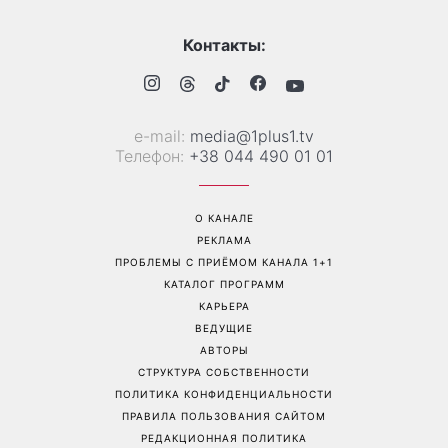
Рейтинги зашкаливают: 3
Главный модный тренд в
турецких сериала, ставшие
соцсетях: почему мини-
главными хитами 2026
юбка с пайетками
года
покорила Instagram
Перейти на полную версию сайта
Контакты:
е-mail:
media@1plus1.tv
Телефон:
+38 044 490 01 01
О КАНАЛЕ
РЕКЛАМА