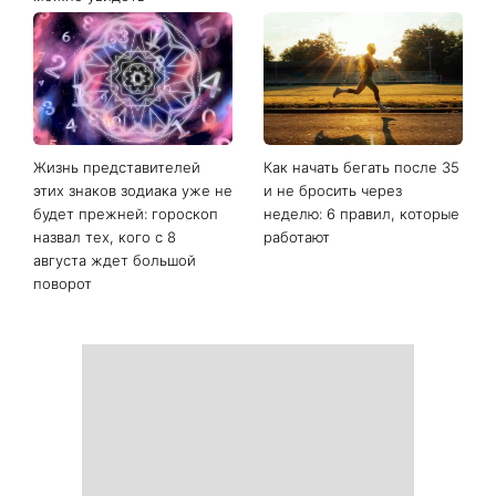
Не конец света: 12 августа
Баклажаны и перец за 10
произойдет редкое
минут: августовская
сочетание солнечного
закуска, которую стоит
затмения, Персеиды и
приготовить именно
парада планет – когда их
сейчас
можно увидеть
Жизнь представителей
Как начать бегать после 35
этих знаков зодиака уже не
и не бросить через
будет прежней: гороскоп
неделю: 6 правил, которые
назвал тех, кого с 8
работают
августа ждет большой