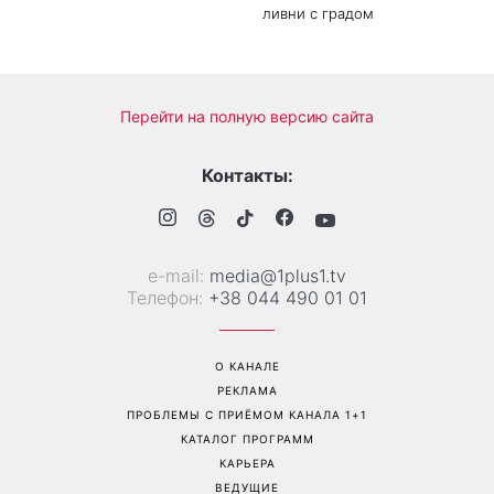
Когда нет кондиционера: 3
Погода резко изменится в
простых способа охладить
выходные: в каких
квартиру в жару
областях Украины пройдут