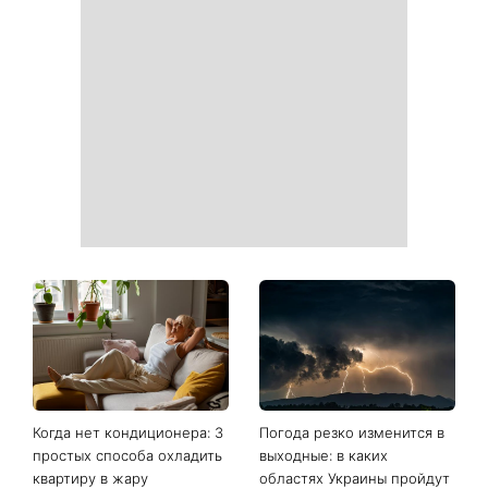
Наступит время великих
На выходных магнитная
свершений: три знака
буря усилится: что ждет
китайского гороскопа, для
метеочувствительных
которых ближайшие
людей 8 и 9 августа
полгода станут
переломными
Ваши данные могут
София Ротару наконец-то
оказаться на чеке: Укрпочта
появилась на публике: как
начала печатать личную
сейчас выглядит
информацию в расчетных
легендарная 79-летняя
квитанциях
певица