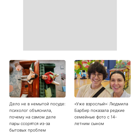
простых продукта из кухни
решений, которые больше
легко устранят пятна и
нельзя откладывать
неприятный запах
День ангела 9 августа:
Самый популярный летний
Пантелеймон, Николай и
салат: готовим «Зеленую
Сава среди именинников -
богиню»
почему в этот день стоит
совершить доброе дело