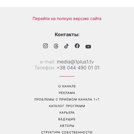
Дело не в немытой посуде:
«Уже взрослый»: Людмила
психолог объяснила,
Барбир показала редкие
почему на самом деле
семейные фото с 14-
пары ссорятся из-за
летним сыном
бытовых проблем