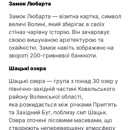
Замок Любарта
Замок Любарта — візитна картка, символ
величі Волині, який зберігає в своїх
стінах чарівну історію. Він зачаровує
своєю вишуканою архітектурою та
охайністю. Замок навіть зображено на
звороті 200-гривневої банкноти.
Шацькі озера
Шацькі озера — група з понад 30 озер у
північно-західній частині Ковельського
району Волинської області,
яка розкидається між річками Прип'ять
та Західний Буг, поблизу смт Шацьк.
Озера оточені лісовими масивами, що
створюють неперевершену атмосферу