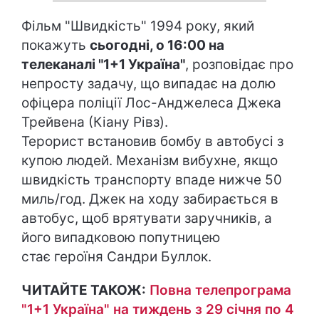
Фільм "Швидкість" 1994 року, який
покажуть
сьогодні, о 16:00 на
телеканалі "1+1 Україна"
, розповідає про
непросту задачу, що випадає на долю
офіцера поліції Лос-Анджелеса Джека
Трейвена (Кіану Рівз).
Терорист встановив бомбу в автобусі з
купою людей. Механізм вибухне, якщо
швидкість транспорту впаде нижче 50
миль/год. Джек на ходу забирається в
автобус, щоб врятувати заручників, а
його випадковою попутницею
стає героїня Сандри Буллок.
ЧИТАЙТЕ ТАКОЖ:
Повна телепрограма
"1+1 Україна" на тиждень з 29 січня по 4