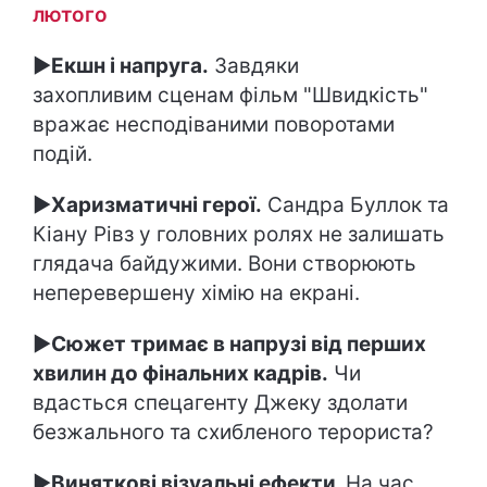
лютого
►
Екшн і напруга.
Завдяки
захопливим сценам фільм "Швидкість"
вражає несподіваними поворотами
подій.
►
Харизматичні герої.
Сандра Буллок та
Кіану Рівз у головних ролях не залишать
глядача байдужими. Вони створюють
неперевершену хімію на екрані.
►
Сюжет тримає в напрузі від перших
хвилин до фінальних кадрів.
Чи
вдасться спецагенту Джеку здолати
безжального та схибленого терориста?
►
Виняткові візуальні ефекти.
На час