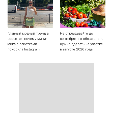
Последние новости
Как начать бегать после 35
Рейтинги зашкаливают: 3
и не бросить через
турецких сериала, ставшие
неделю: 6 правил, которые
главными хитами 2026
работают
года