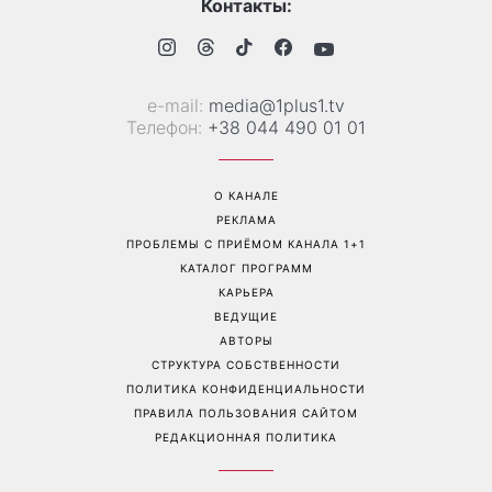
«Все хуже и хуже»: Надя
«Это был сюрприз»:
Дорофеева рассказала о
Соломия Витвицкая
проблемах со здоровьем
рассказала, как узнала о
беременности и как
отреагировал ее муж
Перейти на полную версию сайта
Контакты: