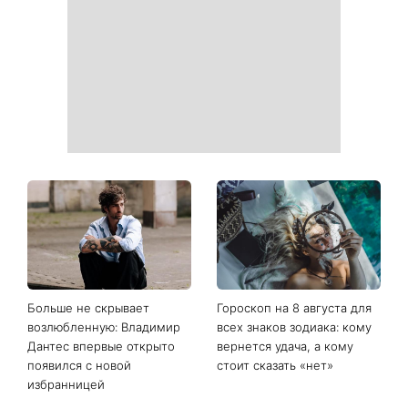
оказаться на чеке: Укрпочта
появилась на публике: как
начала печатать личную
сейчас выглядит
информацию в расчетных
легендарная 79-летняя
квитанциях
певица
Когда нет кондиционера: 3
Погода резко изменится в
простых способа охладить
выходные: в каких
квартиру в жару
областях Украины пройдут
ливни с градом