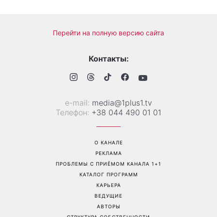
Больше не скрывает
Гороскоп на 8 августа для
возлюбленную: Владимир
всех знаков зодиака: кому
Дантес впервые открыто
вернется удача, а кому
появился с новой
стоит сказать «нет»
избранницей