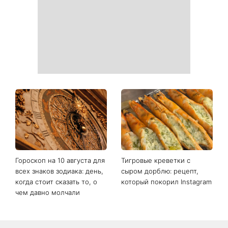
Киеву
дискуссию о «голосе
нашего времени»
Как выбрать сладкий арбуз:
«Надежда, грусть, сила и
какие популярные
любовь»: австралийская
лайфхаки реально
группа Breathe поместила
работают
фото украинки на обложку
нового альбома