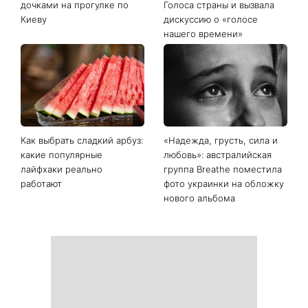
Последние новости
«Дома лучше»: Лилия
«Много об этом думаю»:
Ребрик вернулась из
Наталья Могилевская
отпуска в Турции и
показала 70-
показала теплые фото с
килограммовый торт
дочками на прогулке по
Голоса страны и вызвала