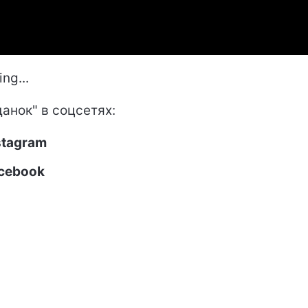
ng...
данок" в соцсетях:
stagram
cebook