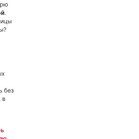
арю
ой
.
ницы
ны?
ых
ь без
 в
рь
илю