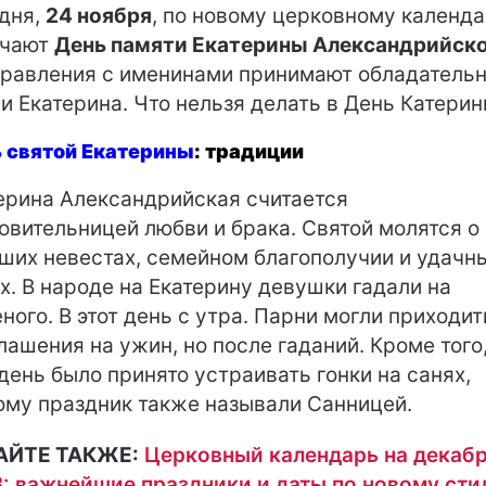
дня,
24 ноября
, по новому церковному календ
ечают
День памяти Екатерины Александрийск
равления с именинами принимают обладатель
и Екатерина. Что нельзя делать в День Катери
 святой Екатерины
: традиции
ерина Александрийская считается
овительницей любви и брака. Святой молятся о
ших невестах, семейном благополучии и удачн
х. В народе на Екатерину девушки гадали на
ного. В этот день с утра. Парни могли приходит
лашения на ужин, но после гаданий. Кроме того,
 день было принято устраивать гонки на санях,
ому праздник также называли Санницей.
АЙТЕ ТАКЖЕ:
Церковный календарь на декаб
: важнейшие праздники и даты по новому ст