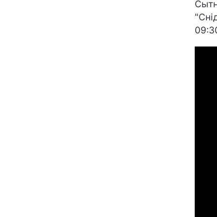
Сытн
"Сні
09:3