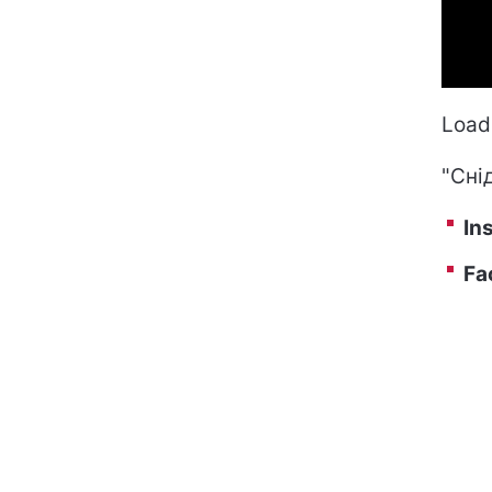
Loadi
"Сні
In
Fa