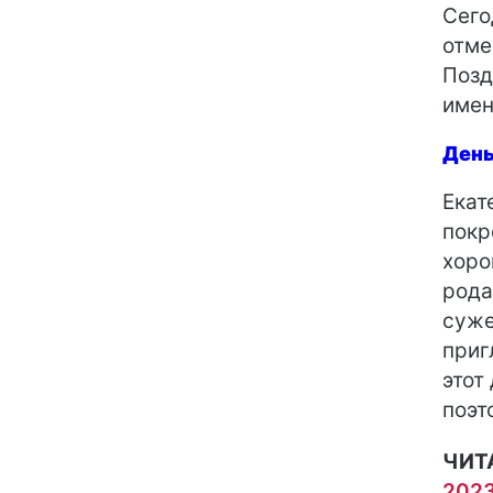
Сего
отм
Позд
имен
День
Екат
покр
хоро
рода
суже
приг
этот
поэт
ЧИТ
2023