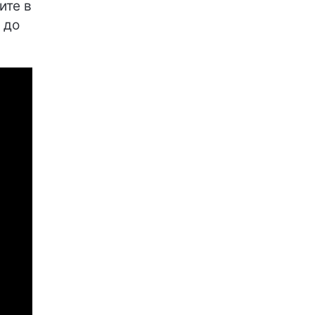
ите в
 до