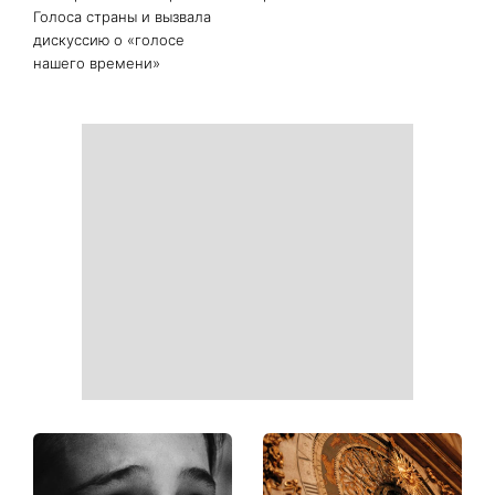
То, что долго не
«Дома лучше»: Лилия
складывалось, наконец-то
Ребрик вернулась из
сдвинется с мертвой
отпуска в Турции и
точки: четыре знака
показала теплые фото с
китайского гороскопа, для
дочками на прогулке по
которых с 11 августа все
Киеву
изменится
«Много об этом думаю»:
Как выбрать сладкий арбуз:
Наталья Могилевская
какие популярные
показала 70-
лайфхаки реально
килограммовый торт
работают