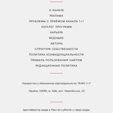
«Надежда, грусть, сила и
Гороскоп на 10 августа для
любовь»: австралийская
всех знаков зодиака: день,
группа Breathe поместила
когда стоит сказать то, о
фото украинки на обложку
чем давно молчали
нового альбома
Перейти на полную версию сайта
Контакты:
е-mail:
media@1plus1.tv
Телефон:
+38 044 490 01 01