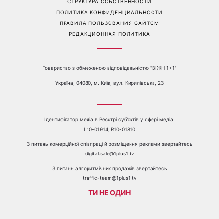
СТРУКТУРА СОБСТВЕННОСТИ
ПОЛИТИКА КОНФИДЕНЦИАЛЬНОСТИ
ПРАВИЛА ПОЛЬЗОВАНИЯ САЙТОМ
РЕДАКЦИОННАЯ ПОЛИТИКА
Товариство з обмеженою відповідальністю "ВІЖН 1+1"
Україна, 04080, м. Київ, вул. Кирилівська, 23
Ідентифікатор медіа в Реєстрі суб’єктів у сфері медіа:
L10-01914, R10-01810
З питань комерційної співпраці й розміщення реклами звертайтесь
digital.sale@1plus1.tv
З питань алгоритмічних продажів звертайтесь
traffic-team@1plus1.tv
ТИ НЕ ОДИН