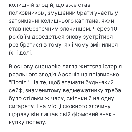
колишній злодій, що вже став
полковником, змушений брати участь у
затриманні колишнього капітана, який
став небезпечним злочинцем. Через 10
років їм доведеться знову зустрітися і
розібратися в тому, як і чому змінилися
їхні долі.
В основу сценарію лягла життєва історія
реального злодія Арсенія на прізвисько
"Попіл". На те, щоб зламати будь-який
сейф, знаменитому ведмежатнику треба
було стільки ж часу, скільки й на одну
сигарету. І на місці скоєного злочину
щоразу він лишав свій фірмовий знак -
купку попелу.