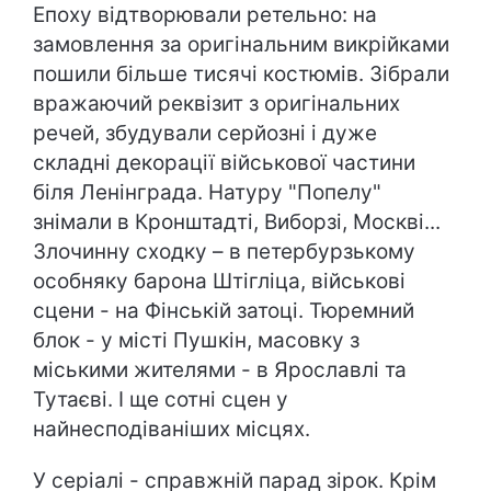
Епоху відтворювали ретельно: на
замовлення за оригінальним викрійками
пошили більше тисячі костюмів. Зібрали
вражаючий реквізит з оригінальних
речей, збудували серйозні і дуже
складні декорації військової частини
біля Ленінграда. Натуру "Попелу"
знімали в Кронштадті, Виборзі, Москві...
Злочинну сходку – в петербурзькому
особняку барона Штігліца, військові
сцени - на Фінській затоці. Тюремний
блок - у місті Пушкін, масовку з
міськими жителями - в Ярославлі та
Тутаєві. І ще сотні сцен у
найнесподіваніших місцях.
У серіалі - справжній парад зірок. Крім