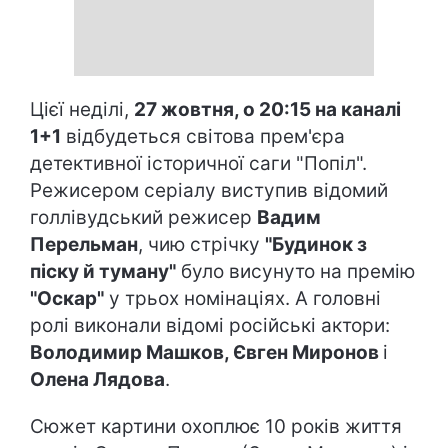
Цієї неділі,
27 жовтня, о 20:15 на каналі
1+1
відбудеться світова прем'єра
детективної історичної саги "Попіл".
Режисером серіалу виступив відомий
голлівудський режисер
Вадим
Перельман
, чию стрічку
"Будинок з
піску й туману"
було висунуто на премію
"Оскар"
у трьох номінаціях. А головні
ролі виконали відомі російські актори:
Володимир Машков, Євген Миронов
і
Олена Лядова
.
Сюжет картини охоплює 10 років життя