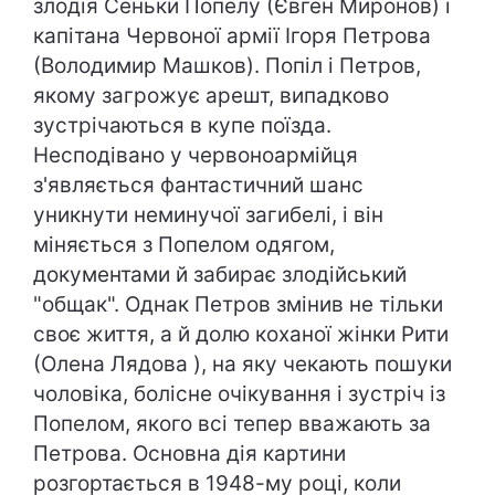
злодія Сеньки Попелу (Євген Миронов) і
капітана Червоної армії Ігоря Петрова
(Володимир Машков). Попіл і Петров,
якому загрожує арешт, випадково
зустрічаються в купе поїзда.
Несподівано у червоноармійця
з'являється фантастичний шанс
уникнути неминучої загибелі, і він
міняється з Попелом одягом,
документами й забирає злодійський
"общак". Однак Петров змінив не тільки
своє життя, а й долю коханої жінки Рити
(Олена Лядова ), на яку чекають пошуки
чоловіка, болісне очікування і зустріч із
Попелом, якого всі тепер вважають за
Петрова. Основна дія картини
розгортається в 1948-му році, коли