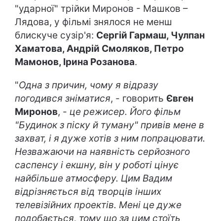
"ударної" трійки Миронов - Машков –
Лядова, у фільмі знялося не менш
блискуче сузір'я:
Сергій Гармаш, Чулпан
Хаматова, Андрій Смоляков, Петро
Мамонов, Ірина Розанова
.
"
Одна з причин, чому я відразу
погодився зніматися
, - говорить
Євген
Миронов
, -
це режисер. Його фільм
"Будинок з піску й туману" привів мене в
захват, і я дуже хотів з ним попрацювати.
Незважаючи на наявність серйозного
саспенсу і екшну, він у роботі цінує
найбільше атмосферу. Цим Вадим
відрізняється від творців інших
телевізійних проектів. Мені це дуже
подобається, тому що за цим стоїть