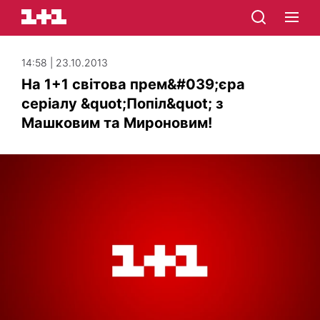
14:58 | 23.10.2013
На 1+1 світова прем&#039;єра
серіалу &quot;Попіл&quot; з
Машковим та Мироновим!