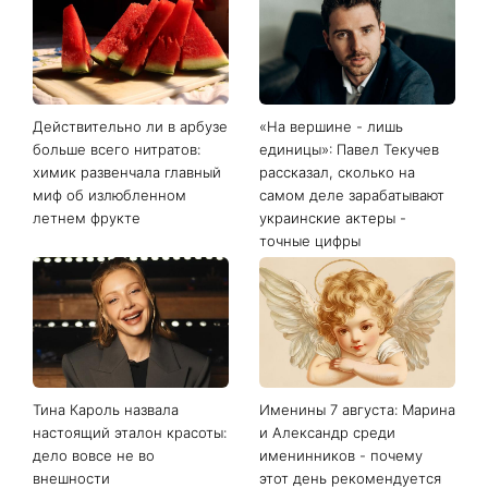
Действительно ли в арбузе
«На вершине - лишь
больше всего нитратов:
единицы»: Павел Текучев
химик развенчала главный
рассказал, сколько на
миф об излюбленном
самом деле зарабатывают
летнем фрукте
украинские актеры -
точные цифры
Тина Кароль назвала
Именины 7 августа: Марина
настоящий эталон красоты:
и Александр среди
дело вовсе не во
именинников - почему
внешности
этот день рекомендуется