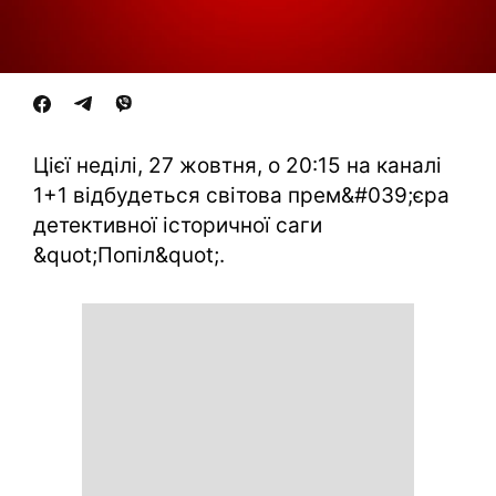
Цієї неділі, 27 жовтня, о 20:15 на каналі
1+1 відбудеться світова прем&#039;єра
детективної історичної саги
&quot;Попіл&quot;.