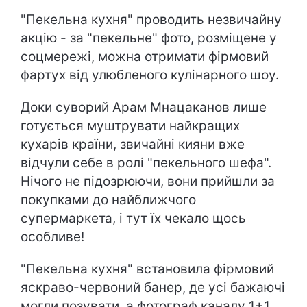
"Пекельна кухня" проводить незвичайну
акцію - за "пекельне" фото, розміщене у
соцмережі, можна отримати фірмовий
фартух від улюбленого кулінарного шоу.
Доки суворий Арам Мнацаканов лише
готується муштрувати найкращих
кухарів країни, звичайні кияни вже
відчули себе в ролі "пекельного шефа".
Нічого не підозрюючи, вони прийшли за
покупками до найближчого
супермаркета, і тут їх чекало щось
особливе!
"Пекельна кухня" встановила фірмовий
яскраво-червоний банер, де усі бажаючі
могли позувати, а фотограф каналу 1+1