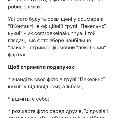
робив знімки.
Усі фото будуть розміщені у соцмережі
"ВКонтакті" в офіційній групі "Пекельної
кухні" - vk.com/pekelnakuhnya. І той
глядач, чиє фото збере найбільше
"лайків", отримає фірмовий "пекельний"
фартух.
Щоб отримати подарунок:
* знайдіть своє фото в групі "Пекельної
кухні" у відповідному альбомі;
* відмітьте себе;
* розшарте фото серед друзів, їх друзів і