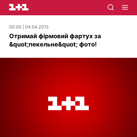
00:00 | 04.04.2013
Отримай фірмовий фартух за
&quot;пекельне&quot; фото!