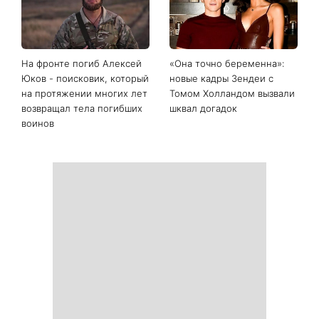
День Независимости 2026:
Украинские звезды,
будет ли выходной 24
которые ошеломили
августа
похудением - фото до и
после
На фронте погиб Алексей
«Она точно беременна»:
Юков - поисковик, который
новые кадры Зендеи с
на протяжении многих лет
Томом Холландом вызвали
возвращал тела погибших
шквал догадок
воинов