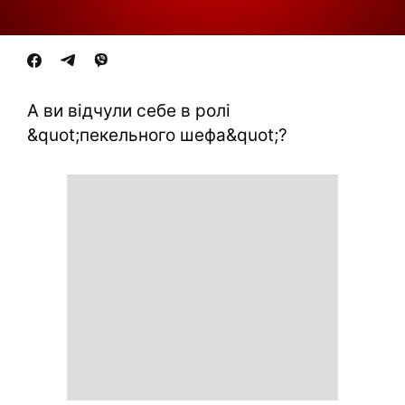
А ви відчули себе в ролі
&quot;пекельного шефа&quot;?