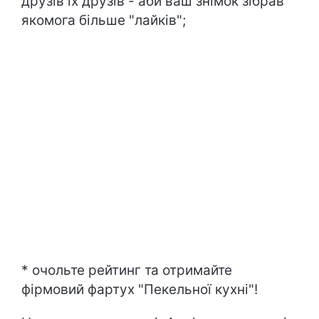
друзів їх друзів - аби ваш знімок зібрав
якомога більше "лайків";
* очольте рейтинг та отримайте
фірмовий фартух "Пекельної кухні"!