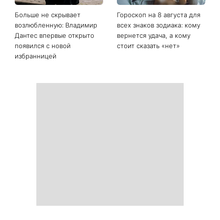
Когда нет кондиционера: 3
Погода резко изменится в
простых способа охладить
выходные: в каких
квартиру в жару
областях Украины пройдут
ливни с градом
Больше не скрывает
Гороскоп на 8 августа для
возлюбленную: Владимир
всех знаков зодиака: кому
Дантес впервые открыто
вернется удача, а кому
появился с новой
стоит сказать «нет»
избранницей