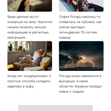
Ваши данные могут
София Ротару наконец-то
оказаться на чеке: Укрпочта
появилась на публике: как
начала печатать личную
сейчас выглядит
информацию в расчетных
легендарная 79-летняя
квитанциях
певица
Когда нет кондиционера: 3
Погода резко изменится в
простых способа охладить
выходные: в каких
квартиру в жару
областях Украины пройдут
ливни с градом