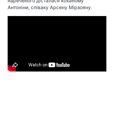
нареченого дісталася коханому
Антоніни, співаку Арсену Мірзояну.