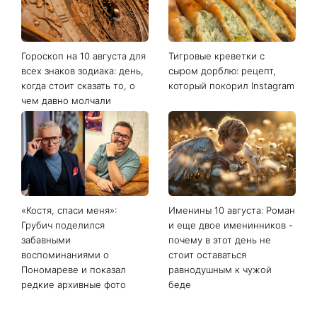
Гороскоп на 10 августа для
Тигровые креветки с
всех знаков зодиака: день,
сыром дорблю: рецепт,
когда стоит сказать то, о
который покорил Instagram
чем давно молчали
«Костя, спаси меня»:
Именины 10 августа: Роман
Грубич поделился
и еще двое именинников -
забавными
почему в этот день не
воспоминаниями о
стоит оставаться
Пономареве и показал
равнодушным к чужой
редкие архивные фото
беде