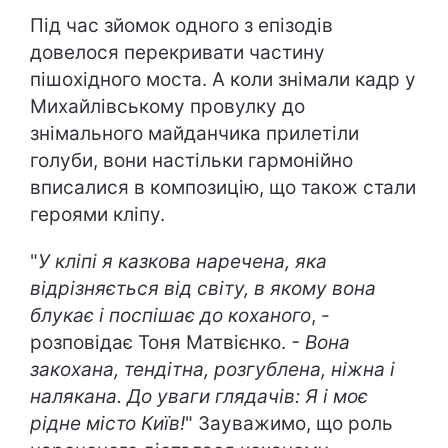
Під час зйомок одного з епізодів
довелося перекривати частину
пішохідного моста. А коли знімали кадр у
Михайлівському провулку до
знімального майданчика прилетіли
голуби, вони настільки гармонійно
вписалися в композицію, що також стали
героями кліпу.
"
У кліпі я казкова наречена, яка
відрізняється від світу, в якому вона
блукає і поспішає до коханого
, -
розповідає Тоня Матвієнко.
- Вона
закохана, тендітна, розгублена, ніжна і
налякана. До уваги глядачів: Я і моє
рідне місто Київ!
" Зауважимо, що роль