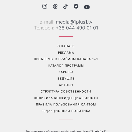
Дело не в немытой посуде:
«Уже взрослый»: Людмила
психолог объяснила,
Барбир показала редкие
почему на самом деле
семейные фото с 14-
пары ссорятся из-за
летним сыном
бытовых проблем
Перейти на полную версию сайта
Контакты: