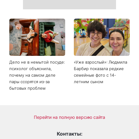
День ангела 9 августа:
Самый популярный летний
Пантелеймон, Николай и
салат: готовим «Зеленую
Сава среди именинников -
богиню»
почему в этот день стоит
совершить доброе дело