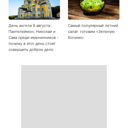
Последние новости
Белые кроссовки снова
Гороскоп на 9 августа для
станут как новые: два
всех знаков зодиака: день
простых продукта из кухни
решений, которые больше
легко устранят пятна и
нельзя откладывать
неприятный запах