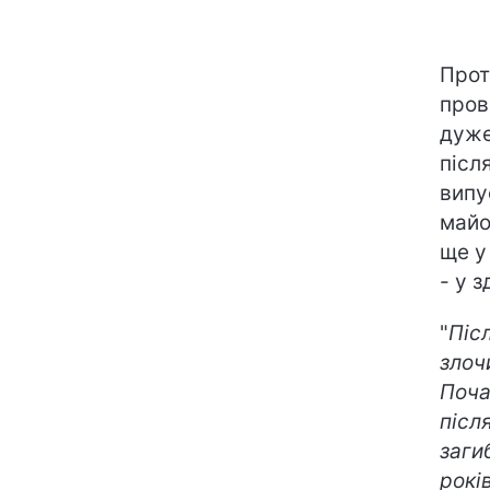
Прот
пров
дуже
післ
випу
майо
ще у
- у 
"
Піс
злоч
Поча
післ
заги
рокі