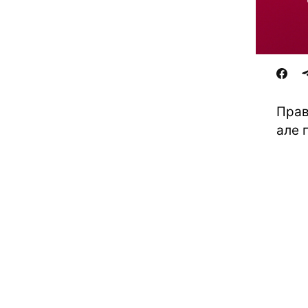
Прав
але 