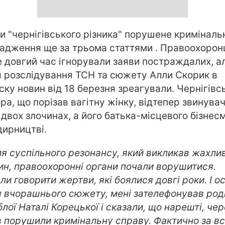
и "чернігівського різника" порушене криміналь
адження ще за трьома статтями . Правоохорон
 довгий час ігнорували заяви постраждалих, а
я розслідування ТСН та сюжету Алли Скорик в
ску новин від 18 березня зреагували. Чернігівс
ра, що порізав вагітну жінку, відтепер звинува
 двох злочинах, а його батька-місцевого бізнес
здирництві.
ля суспільного резонансу, який викликав жахли
ин, правоохоронні органи почали ворушитися.
ли говорити жертви, які боялися довгі роки. І о
я вчорашнього сюжету, мені зателефонував род
блої Наталі Корецької і сказали, що нарешті, чер
в порушили кримінальну справу. Фактично за вс