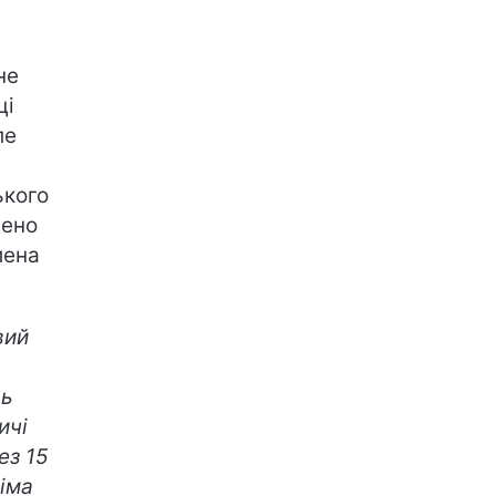
не
ці
ле
ького
чено
мена
вий
сь
ичі
ез 15
іма