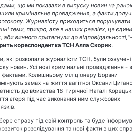
одами, що ми показали в випуску новин на рано
шили кримінальне провадження, а факти долуч
ротоколу. Журналісту приходиться порушувати
шні теми, прикро, але в наших реаліях, це єдин
, аби винного притягнули до відповідальності,
"
рить кореспондентка ТСН Алла Скорик
.
и, які розкопали журналісти ТСН, були озвучені
ску новин. Усі нові кримінальні провадження - 
 фактами. Колишньому міліціонеру Борзни
имінують замах на життя вагітної Оксани Цигано
етність до вбивства 18-тирічної Наталі Корецько
ття єгеря під час виконання ним службових
язків.
бере справу під свій контроль та буде інформу
розвиток розслідування та нові факти в цих спр