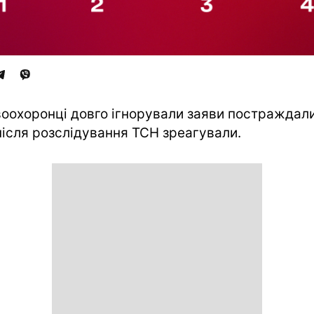
оохоронці довго ігнорували заяви постраждали
після розслідування ТСН зреагували.