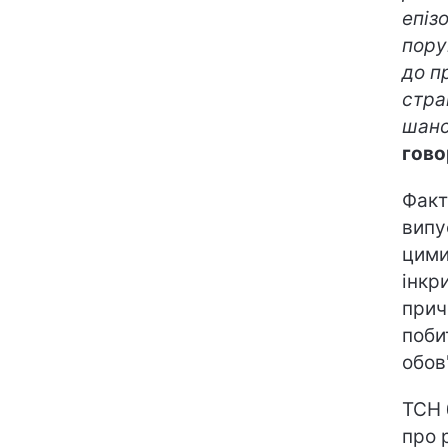
епіз
пору
до п
стра
шанс
гово
Факт
випу
цими
інкр
прич
поби
обов'
ТСН 
про 