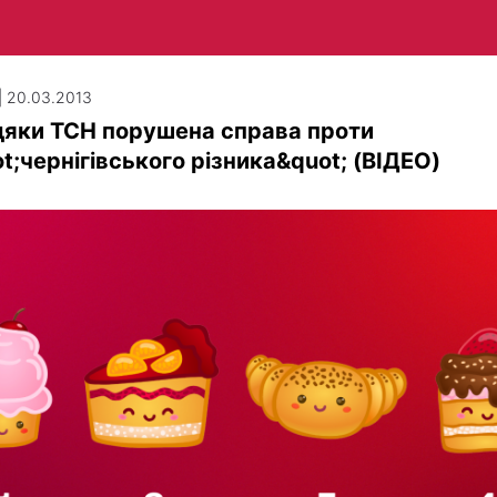
| 20.03.2013
дяки ТСН порушена справа проти
t;чернігівського різника&quot; (ВІДЕО)