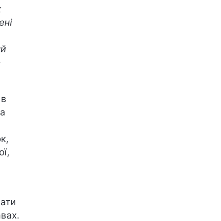
к
ені
ий
-
 в
за
к,
ї,
вати
авах.