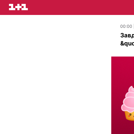
00:00 
Зав
&quo