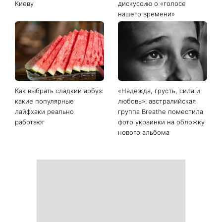
Последние новости
«Дома лучше»: Лилия
«Много об этом думаю»:
Ребрик вернулась из
Наталья Могилевская
отпуска в Турции и
показала 70-
показала теплые фото с
килограммовый торт
дочками на прогулке по
Голоса страны и вызвала
Киеву
дискуссию о «голосе