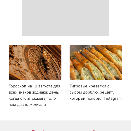
нашего времени»
Как выбрать сладкий арбуз:
«Надежда, грусть, сила и
какие популярные
любовь»: австралийская
лайфхаки реально
группа Breathe поместила
работают
фото украинки на обложку
нового альбома