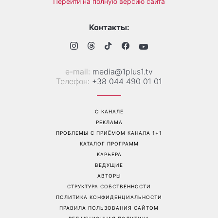
Гороскоп на 10 августа для
Тигровые креветки с
всех знаков зодиака: день,
сыром дорблю: рецепт,
когда стоит сказать то, о
который покорил Instagram
чем давно молчали
Перейти на полную версию сайта