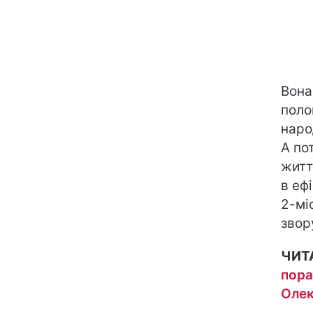
Вона
поло
наро
А по
житт
в еф
2-мі
звор
ЧИТ
пора
Олек