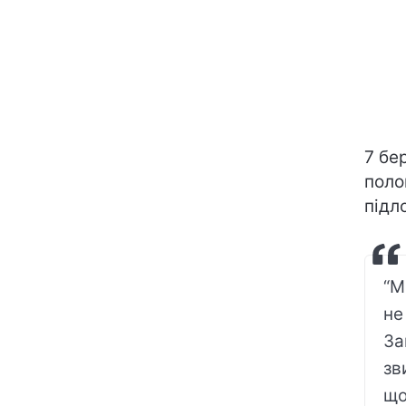
7 бе
поло
підл
“М
не
За
зв
що