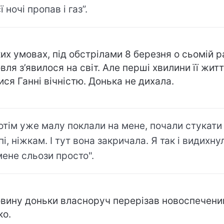
ї ночі пропав і газ”.
ких умовах, під обстрілами 8 березня о сьомій 
вля з’явилося на світ. Але перші хвилини її жит
ися Ганні вічністю. Донька не дихала.
отім уже малу поклали на мене, почали стукати
пі, ніжкам. І тут вона закричала. Я так і видихну
мене сльози просто".
вину доньки власноруч перерізав новоспечени
ко.