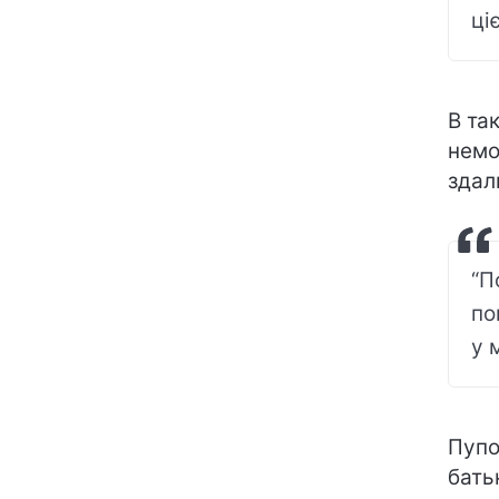
ціє
В та
немо
здал
“П
по
у 
Пупо
бать