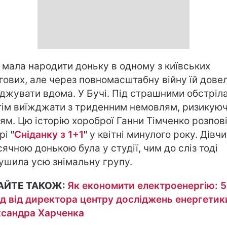
 мала народити доньку в одному з київських
гових, але через повномасштабну війну їй дове
джувати вдома. У Бучі. Під страшними обстріл
тім виїжджати з триденним немовлям, ризикую
ям. Цю історію хороброї Ганни Тімченко розпов
ірі
"
Сніданку з 1+1
"
у квітні минулого року. Дівчи
сячною донькою була у студії, чим до сліз тоді
ушила усю знімальну групу.
АЙТЕ ТАКОЖ:
Як економити електроенергію: 5
д від директора центру досліджень енергетик
сандра Харченка