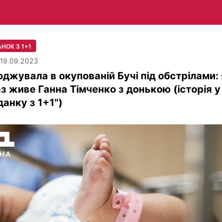
НОК З 1+1
| 19.09.2023
джувала в окупованій Бучі під обстрілами:
з живе Ганна Тімченко з донькою (історія у
данку з 1+1")