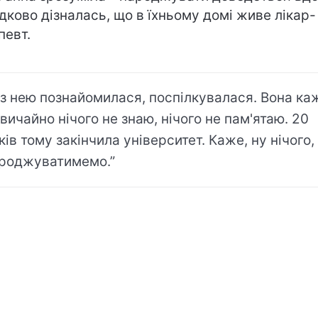
дково дізналась, що в їхньому домі живе лікар-
певт.
 з нею познайомилася, поспілкувалася. Вона ка
звичайно нічого не знаю, нічого не пам'ятаю. 20
ків тому закінчила університет. Каже, ну нічого,
роджуватимемо.”