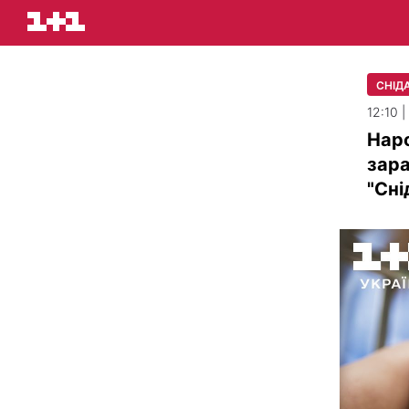
СНІДА
12:10 
Наро
зара
"Сні