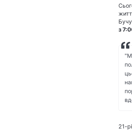
Сьог
житт
Бучу
з 7:0
"М
по
ць
на
по
вд
21-р