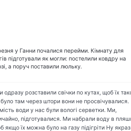
резня у Ганни почалися перейми. Кімнату для
гів підготували як могли: постелили ковдру на
озі, а поруч поставили люльку.
и одразу розставили свічки по кутах, щоб їх та
 було там через штори вони не просвічувалися.
мість води у нас були вологі серветки. Ми,
ичайно, підготувалися. Ми набрали воду в пляш
б якщо їх можна було на газу підігріти Ну якраз