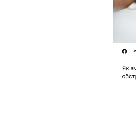
Як з
обст