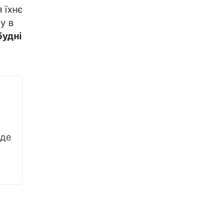
 їхнє
у в
будні
уде