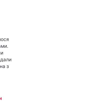
лося
ами.
чи
ідали
на з
и