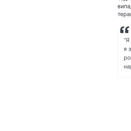
випа
тера
“Я
я 
ро
на