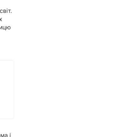
світ.
х
лицю
ма і