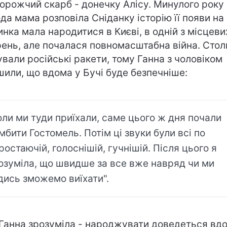
орожчий скарб - донечку Алісу. Минулого року
да мама розповіла Сніданку історію її появи на 
инка мала народитися в Києві, в одній з місцеви
рень, але почалася повномасштабна війна. Сто
ували російські ракети, тому Ганна з чоловіком
шили, що вдома у Бучі буде безпечніше:
оли ми туди приїхали, саме цього ж дня почали
мбити Гостомель. Потім ці звуки були всі по
ростаючій, голоснішій, гучнішій. Після цього я
озуміла, що швидше за все вже навряд чи ми
дись зможемо виїхати".
 Ганна зрозуміла - народжувати доведеться вдо