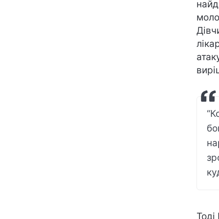
найд
моло
Дівч
ліка
атак
вирі
“К
бо
на
зр
ку
Тоді