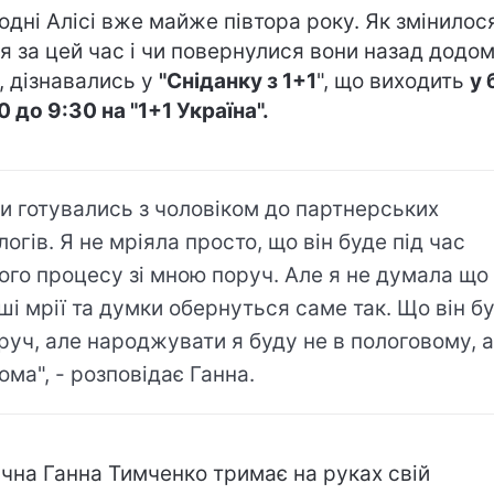
одні Алісі вже майже півтора року. Як змінилося
я за цей час і чи повернулися вони назад додом
, дізнавались у
"Сніданку з 1+1
", що виходить
у 
0 до 9:30 на "1+1 Україна".
и готувались з чоловіком до партнерських
логів. Я не мріяла просто, що він буде під час
ого процесу зі мною поруч. Але я не думала що
ші мрії та думки обернуться саме так. Що він б
руч, але народжувати я буду не в пологовому, а
ома", - розповідає Ганна.
ічна Ганна Тимченко тримає на руках свій