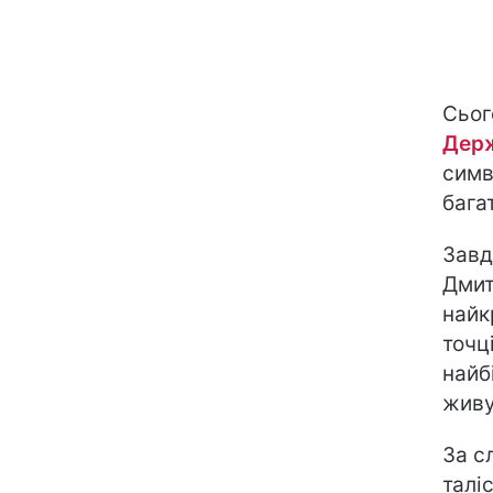
Сьог
Дер
симв
бага
Завд
Дмит
найк
точц
найб
живу
За с
талі