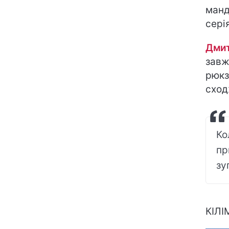
манд
сері
Дми
завж
рюкз
сход
Ко
пр
зу
КІЛІ