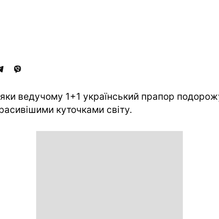
яки ведучому 1+1 український прапор подорож
расивішими куточками світу.