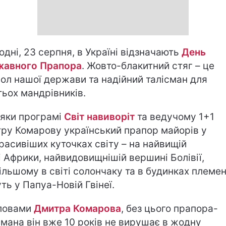
одні, 23 серпня, в Україні відзначають
День
жавного Прапора
. Жовто-блакитний стяг – це
ол нашої держави та надійний талісман для
тьох мандрівників.
яки програмі
Світ навиворіт
та ведучому 1+1
ру Комарову український прапор майорів у
расивіших куточках світу – на найвищій
і Африки, найвидовищнішій вершині Болівії,
ільшому в світі солончаку та в будинках племен,
ть у Папуа-Новій Гвінеї.
ловами
Дмитра Комарова
, без цього прапора-
смана він вже 10 років не вирушає в жодну