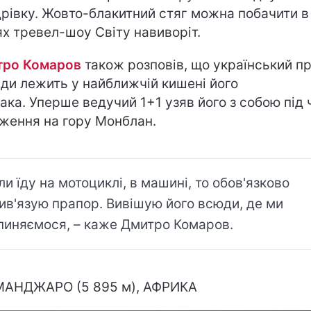
рівку. Жовто-блакитний стяг можна побачити в 
ях тревел-шоу Світу навиворіт.
тро Комаров
також розповів, що український п
ди лежить у найближчій кишені його
ака. Уперше ведучий 1+1 узяв його з собою під 
ження на гору Монблан.
ли їду на мотоциклі, в машині, то обов'язково
ив'язую прапор. Вивішую його всюди, де ми
пиняємося, – каже Дмитро Комаров.
МАНДЖАРО (5 895 м), АФРИКА