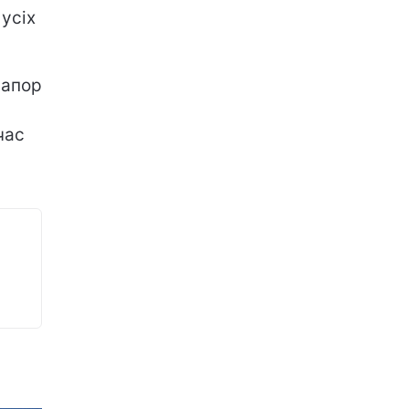
усіх
рапор
час