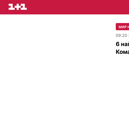
МИР 
09:20 
6 на
Кома