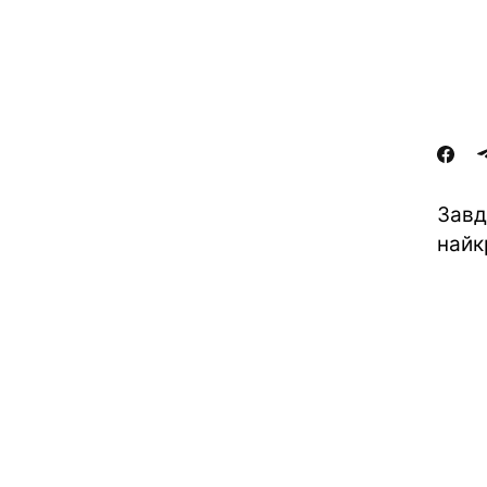
Завд
найк