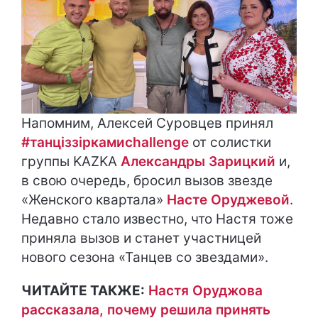
Напомним, Алексей Суровцев принял
#танціззіркамиchallenge
от солистки
группы KAZKA
Александры Зарицкий
и,
в свою очередь, бросил вызов звезде
«Женского квартала»
Насте Оруджевой
.
Недавно стало известно, что Настя тоже
приняла вызов и станет участницей
нового сезона «Танцев со звездами».
ЧИТАЙТЕ ТАКЖЕ:
Настя Оруджова
рассказала, почему решила принять