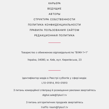
КАРЬЕРА
ВЕДУЩИЕ
АВТОРЫ
СТРУКТУРА СОБСТВЕННОСТИ
ПОЛИТИКА КОНФИДЕНЦИАЛЬНОСТИ
ПРАВИЛА ПОЛЬЗОВАНИЯ САЙТОМ
РЕДАКЦИОННАЯ ПОЛИТИКА
Товариство з обмеженою відповідальністю "ВІЖН 1+1"
Україна, 04080, м. Київ, вул. Кирилівська, 23
Ідентифікатор медіа в Реєстрі суб’єктів у сфері медіа:
L10-01914, R10-01810
З питань комерційної співпраці й розміщення реклами звертайтесь
digital.sale@1plus1.tv
З питань алгоритмічних продажів звертайтесь
traffic-team@1plus1.tv