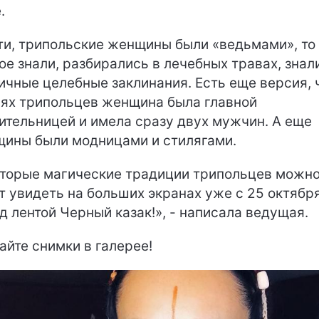
.
ти, трипольские женщины были «ведьмами», то
ое знали, разбирались в лечебных травах, знал
ичные целебные заклинания. Есть еще версия, ч
ях трипольцев женщина была главной
ительницей и имела сразу двух мужчин. А еще
ины были модницами и стилягами.
торые магические традиции трипольцев можн
т увидеть на больших экранах уже с 25 октябр
д лентой Черный казак!», - написала ведущая.
айте снимки в галерее!