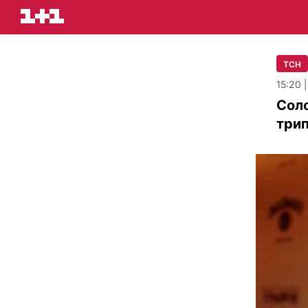
ТСН
15:20 
Сол
три