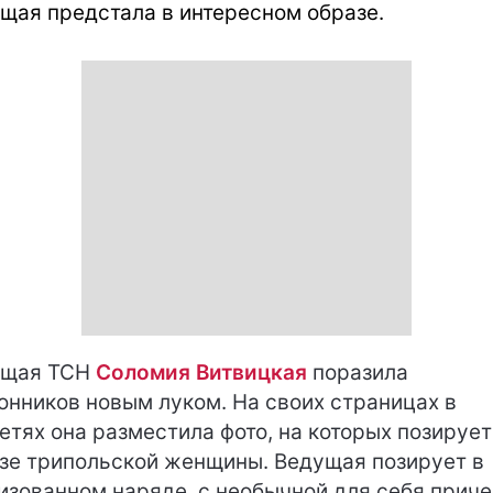
щая предстала в интересном образе.
ущая ТСН
Соломия Витвицкая
поразила
онников новым луком. На своих страницах в
етях она разместила фото, на которых позирует
зе трипольской женщины. Ведущая позирует в
изованном наряде, с необычной для себя прич