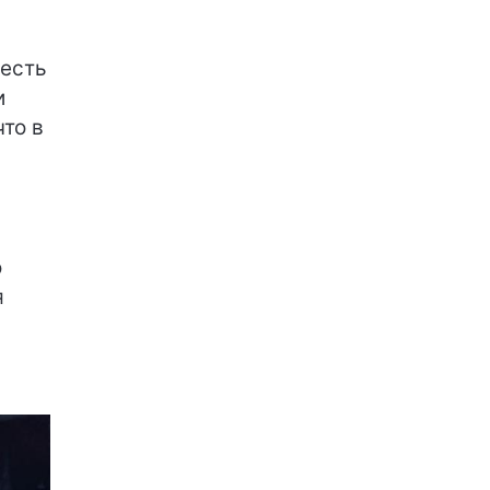
 есть
и
то в
о
я