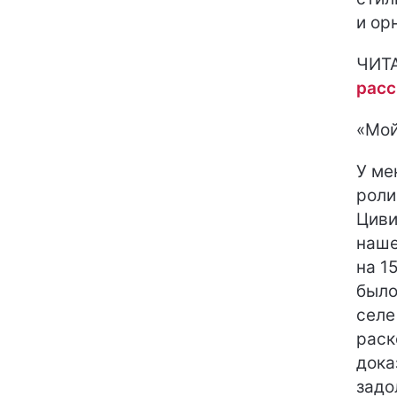
и ор
ЧИТ
расс
«Мой
У ме
роли
Циви
наше
на 1
было
селе
раск
дока
задо