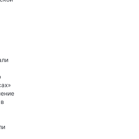
али
о
сах»
ление
 в
ли