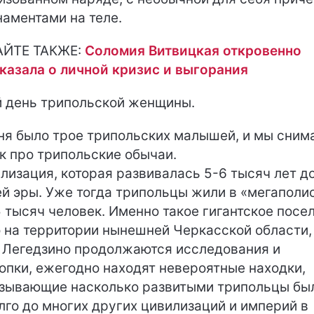
наментами на теле.
АЙТЕ ТАКЖЕ:
Соломия Витвицкая откровенно
казала о личной кризис и выгорания
 день трипольской женщины.
ня было трое трипольских малышей, и мы сним
к про трипольские обычаи.
лизация, которая развивалась 5-6 тысяч лет д
й эры. Уже тогда трипольцы жили в «мегаполи
5 тысяч человек. Именно такое гигантское посе
 на территории нынешней Черкасской области,
 Легедзино продолжаются исследования и
опки, ежегодно находят невероятные находки,
зывающие насколько развитыми трипольцы бы
лго до многих других цивилизаций и империй в