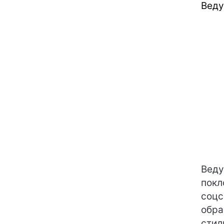
Веду
Вед
покл
соцс
обра
стил