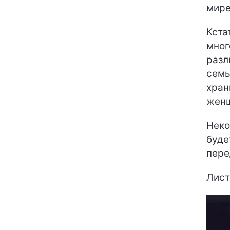
мире
Кста
мног
разл
семь
хран
женщ
Неко
буде
пере
Лист