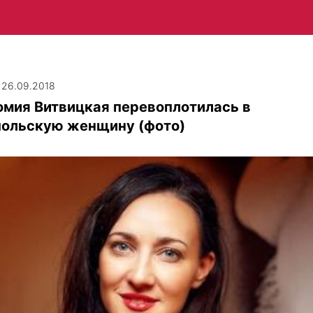
| 26.09.2018
омия Витвицкая перевоплотилась в
польскую женщину (фото)