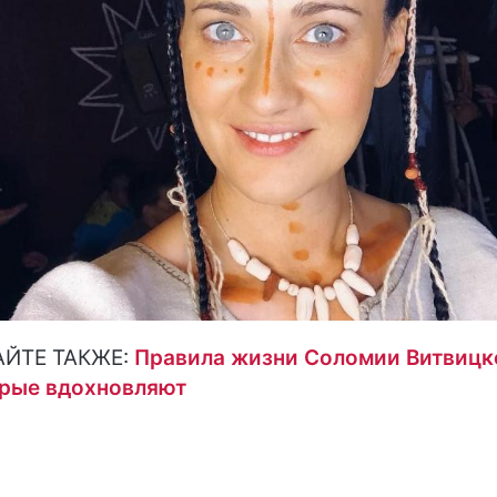
АЙТЕ ТАКЖЕ:
Правила жизни Соломии Витвицк
рые вдохновляют