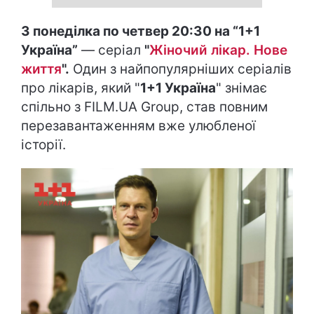
З понеділка по четвер 20:30 на “1+1
Україна”
— серіал
"
Жіночий лікар. Нове
життя
".
Один з найпопулярніших серіалів
про лікарів, який "
1+1 Україна
" знімає
спільно з FILM.UA Group, став повним
перезавантаженням вже улюбленої
історії.