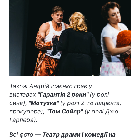
Також Андрій Ісаєнко грає у
виставах
"Гарантія 2 роки"
(у ролі
сина),
"Мотузка"
(у ролі 2-го пацієнта,
прокурора),
"Том Сойєр"
(у ролі Джо
Гарпера).
Всі фото —
Театр драми і комедії на