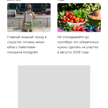
Как начать бегать после 35
Рейтинги зашкаливают: 3
и не бросить через
турецких сериала, ставшие
неделю: 6 правил, которые
главными хитами 2026
работают
года
Главный модный тренд в
Не откладывайте до
соцсетях: почему мини-
сентября: что обязательно
юбка с пайетками
нужно сделать на участке
покорила Instagram
в августе 2026 года