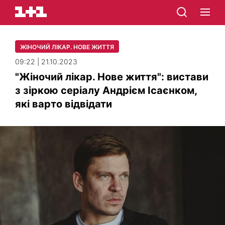
ЖІНОЧИЙ ЛІКАР. НОВЕ ЖИТТЯ
09:22 | 21.10.2023
"Жіночий лікар. Нове життя": вистави
з зіркою серіалу Андрієм Ісаєнком,
які варто відвідати