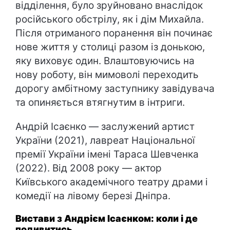
відділення, було зруйновано внаслідок
російського обстрілу, як і дім Михайла.
Після отриманого поранення він починає
нове життя у столиці разом із донькою,
яку виховує один. Влаштовуючись на
нову роботу, він мимоволі переходить
дорогу амбітному заступнику завідувача
та опиняється втягнутим в інтриги.
Андрій Ісаєнко — заслужений артист
України (2021), лавреат Національної
премії України імені Тараса Шевченка
(2022). Від 2008 року — актор
Київського академічного театру драми і
комедії на лівому березі Дніпра.
Вистави з Андрієм Ісаєнком: коли і де
подивитись