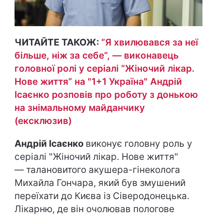
ЧИТАЙТЕ ТАКОЖ:
“Я хвилювався за неї
більше, ніж за себе”, — виконавець
головної ролі у серіалі “Жіночий лікар.
Нове життя” на "1+1 Україна" Андрій
Ісаєнко розповів про роботу з донькою
на знімальному майданчику
(ексклюзив)
Андрій Ісаєнко
виконує головну роль у
серіалі "Жіночий лікар. Нове життя"
— талановитого акушера-гінеколога
Михайла Гончара, який був змушений
переїхати до Києва із Сіверодонецька.
Лікарню, де він очолював пологове