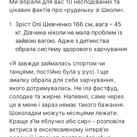
Ми зібрали для вас 10 несподіваних та
цікавих фактів про «руденьку зі Школи».
Зріст Олі Шевченко 166 см, вага – 45
кг. Дівчина ніколи не мала проблем із
зайвою вагою. Адже з дитинства
обрала систему здорового харчування
«Я завжди займалась спортом чи
танцями, постійно була у русі. І ще
змалку обрала для себе харчування,
якого дотримувалась. Не їла фастфуд,
солодке та жирне. Напевно, саме через
це в мене і зараз немає такого бажання.
Шоколадки можуть місяцями лежати.
Краще з’їм яблучко або сир» - розповіла
актриса в ексклюзивному інтерв’ю