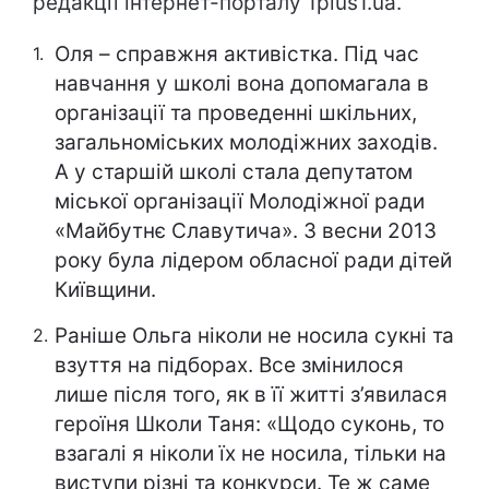
редакції інтернет-порталу 1plus1.ua.
Оля – справжня активістка. Під час
навчання у школі вона допомагала в
організації та проведенні шкільних,
загальноміських молодіжних заходів.
А у старшій школі стала депутатом
міської організації Молодіжної ради
«Майбутнє Славутича». З весни 2013
року була лідером обласної ради дітей
Київщини.
Раніше Ольга ніколи не носила сукні та
взуття на підборах. Все змінилося
лише після того, як в її житті з’явилася
героїня Школи Таня: «Щодо суконь, то
взагалі я ніколи їх не носила, тільки на
виступи різні та конкурси. Те ж саме