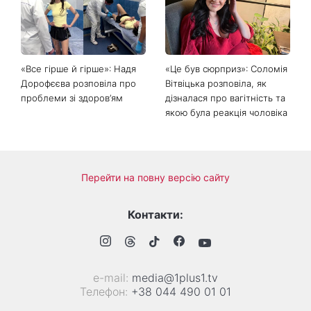
соцмереж: чому
що обов'язково потрібно
мініспідниця з паєтками
зробити на ділянці у серпні
підкорила Instagram
2026