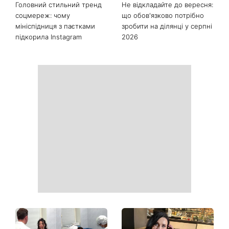
Останні новини
Як почати бігати після 35
Рейтинги зашкалюють: 3
років і не кинути це через
турецькі серіали, які стали
тиждень: 6 правил, які
головними хітами 2026
дійсно працюють
року
Головний стильний тренд
Не відкладайте до вересня: