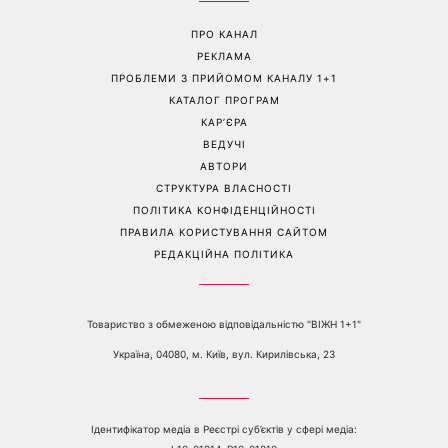
«Все гірше й гірше»: Надя
«Це був сюрприз»: Соломія
Дорофєєва розповіла про
Вітвіцька розповіла, як
проблеми зі здоров’ям
дізналася про вагітність та
якою була реакція чоловіка
Перейти на повну версію сайту
Контакти:
е-mail:
media@1plus1.tv
Телефон:
+38 044 490 01 01