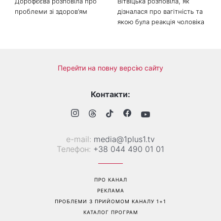
«Все гірше й гірше»: Надя
«Це був сюрприз»: Соломія
Дорофєєва розповіла про
Вітвіцька розповіла, як
проблеми зі здоров’ям
дізналася про вагітність та
якою була реакція чоловіка