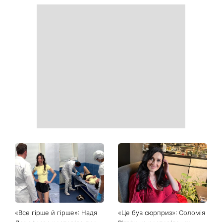
Як почати бігати після 35
Рейтинги зашкалюють: 3
років і не кинути це через
турецькі серіали, які стали
тиждень: 6 правил, які
головними хітами 2026
дійсно працюють
року
Головний стильний тренд
Не відкладайте до вересня:
соцмереж: чому
що обов'язково потрібно
мініспідниця з паєтками
зробити на ділянці у серпні
підкорила Instagram
2026