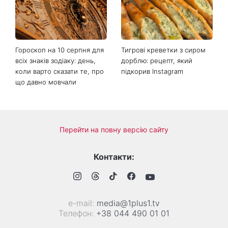
реально працюють
гурт Breathe помістив фото
українки на обкладинку
нового альбому