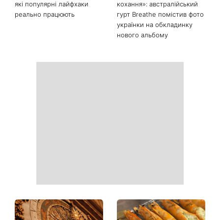
«Вдома краще»: Лілія
«Багато думаю про це»:
Ребрик повернулася з
Наталя Могилевська
відпустки в Туреччині та
показала 70-кілограмовий
опублікувала теплі фото з
торт Голосу країни і
доньками під час
викликала дискусію про
прогулянки Києвом
«голос нашого часу»
Як обрати солодкий кавун:
«Надія, сум, сила та
які популярні лайфхаки
кохання»: австралійський