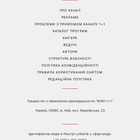
Гороскоп на 10 серпня для
Тигрові креветки з сиром
всіх знаків зодіаку: день,
дорблю: рецепт, який
коли варто сказати те, про
підкорив Instagram
що давно мовчали
Перейти на повну версію сайту
Контакти:
е-mail:
media@1plus1.tv
Телефон:
+38 044 490 01 01