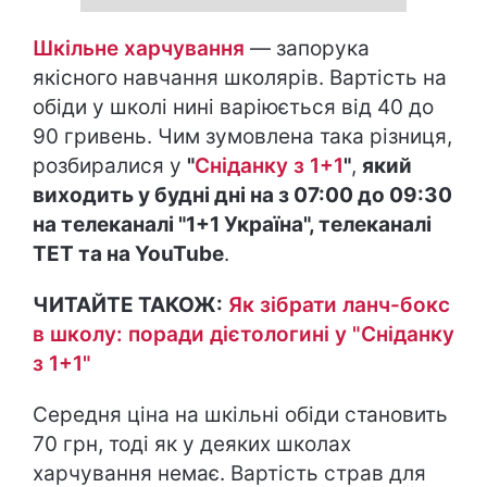
Шкільне харчування
— запорука
якісного навчання школярів. Вартість на
обіди у школі нині варіюється від 40 до
90 гривень. Чим зумовлена така різниця,
розбиралися у
"
Сніданку з 1+1
"
,
який
виходить у будні дні на з 07:00 до 09:30
на телеканалі "1+1 Україна", телеканалі
ТЕТ та на YouTube
.
ЧИТАЙТЕ ТАКОЖ:
Як зібрати ланч-бокс
в школу: поради дієтологині у "Сніданку
з 1+1"
Середня ціна на шкільні обіди становить
70 грн, тоді як у деяких школах
харчування немає. Вартість страв для