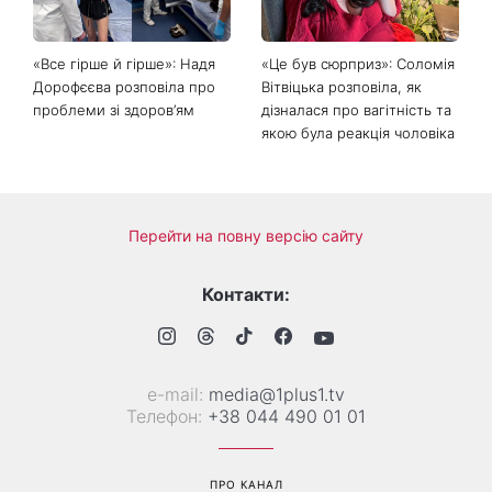
«Все гірше й гірше»: Надя
«Це був сюрприз»: Соломія
Дорофєєва розповіла про
Вітвіцька розповіла, як
проблеми зі здоров’ям
дізналася про вагітність та
якою була реакція чоловіка
Перейти на повну версію сайту
Контакти:
е-mail:
media@1plus1.tv
Телефон:
+38 044 490 01 01
ПРО КАНАЛ