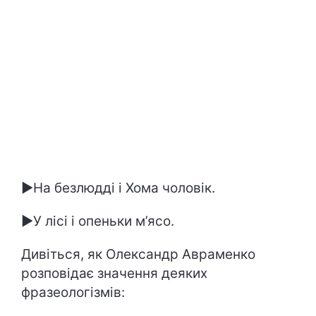
►На безлюдді і Хома чоловік.
►У лісі і опеньки м’ясо.
Дивіться, як Олександр Авраменко
розповідає значення деяких
фразеологізмів: