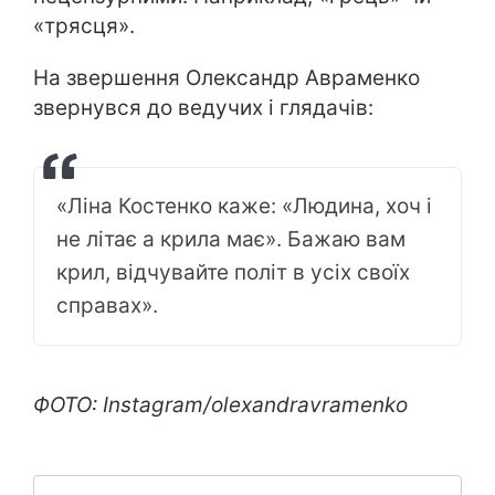
«трясця».
На звершення Олександр Авраменко
звернувся до ведучих і глядачів:
«Ліна Костенко каже: «Людина, хоч і
не літає а крила має». Бажаю вам
крил, відчувайте політ в усіх своїх
справах».
ФОТО: Instagram/olexandravramenko