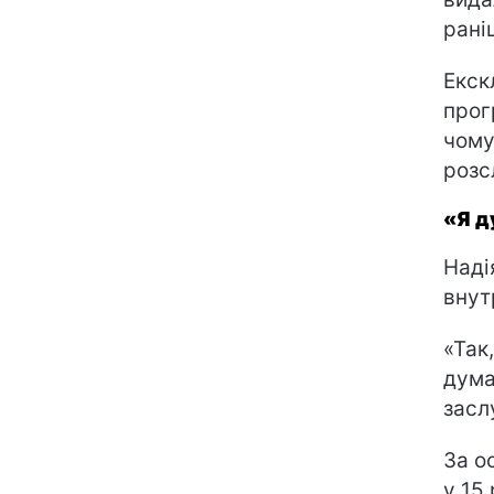
рані
Екск
про
чому
розс
«Я д
Наді
внут
«Так
думал
засл
За о
у 15