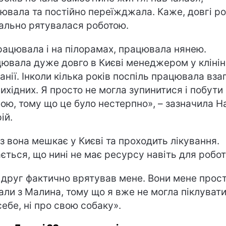
ювала та постійно переїжджала. Каже, довгі р
ально рятувалася роботою.
рацювала і на пілорамах, працювала нянею.
ювала дуже довго в Києві менеджером у клінін
анії. Інколи кілька років поспіль працювала взаг
вихідних. Я просто не могла зупинитися і побути
бою, тому що це було нестерпно», – зазначила Н
ій.
з вона мешкає у Києві та проходить лікування.
ається, що нині не має ресурсу навіть для робот
 друг фактично врятував мене. Вони мене прос
али з Малина, тому що я вже не могла піклувати
себе, ні про свою собаку».