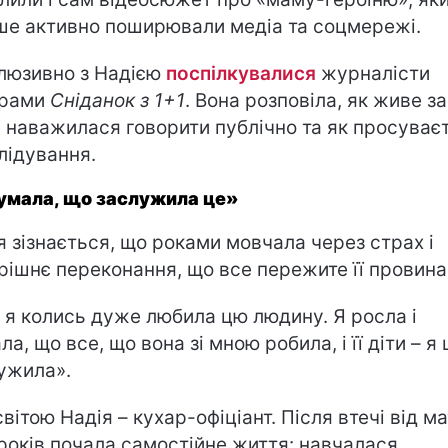
ше активно поширювали медіа та соцмережі.
люзивно з Надією
поспілкувалися
журналісти
грами
Сніданок з 1+1
. Вона розповіла, як живе за
 наважилася говорити публічно та як просуває
лідування.
умала, що заслужила це»
я зізнається, що роками мовчала через страх і
рішнє переконання, що все пережите її провина
, я колись дуже любила цю людину. Я росла і
а, що все, що вона зі мною робила, і її діти – я 
ужила».
світою Надія – кухар-офіціант. Після втечі від ма
 років почала самостійне життя: навчалася,