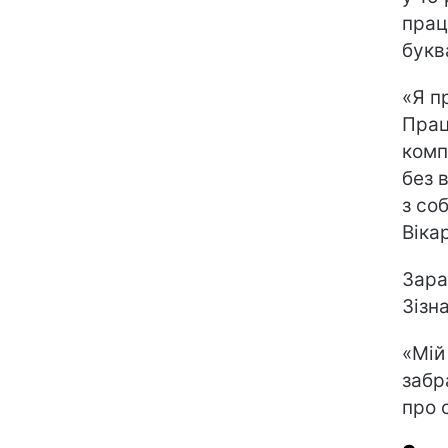
прац
букв
«Я п
Прац
комп
без 
з со
Вікар
Зара
Зізн
«Мій
забр
про 