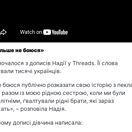
ільше не боюся»
почалося з дописів Надії у Threads. Її слова
вали тисячі українців.
е боюся публічно розказати свою історію з пекла
 разом із моєю рідною сестрою, коли ми були
літніми, ґвалтували рідні брати, які зараз
ать», – розповіла Надія.
шому дописі дівчина написала: