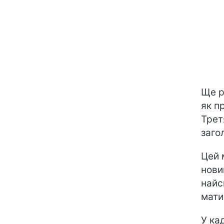
Ще р
як п
Трет
заго
Цей 
нови
найс
мати
У ка