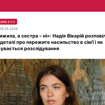
НОК З 1+1
| 19.05.2026
ижила, а сестра – ні»: Надія Вікарій розпові
 деталі про пережите насильство в сім'ї і як
увається розслідування