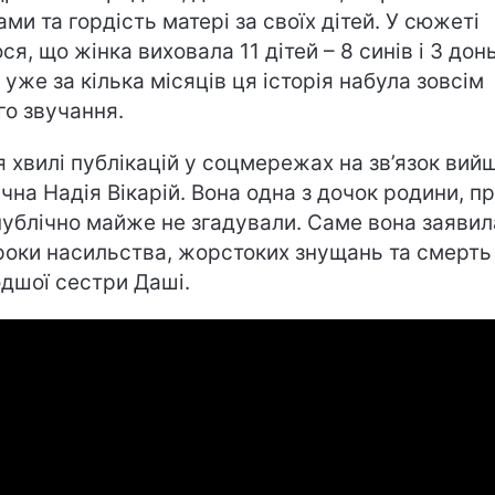
ами та гордість матері за своїх дітей. У сюжеті
ся, що жінка виховала 11 дітей – 8 синів і 3 дон
, уже за кілька місяців ця історія набула зовсім
го звучання.
я хвилі публікацій у соцмережах на зв’язок вий
ічна Надія Вікарій. Вона одна з дочок родини, п
публічно майже не згадували. Саме вона заявил
роки насильства, жорстоких знущань та смерть
дшої сестри Даші.