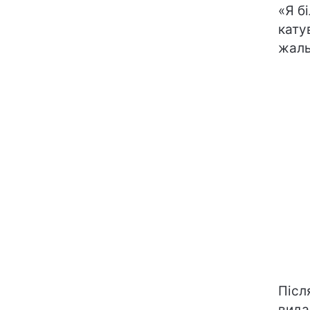
«Я б
кату
жаль,
Післ
вида