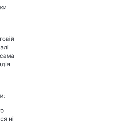
оки
говій
алі
 сама
адія
и:
то
ся ні