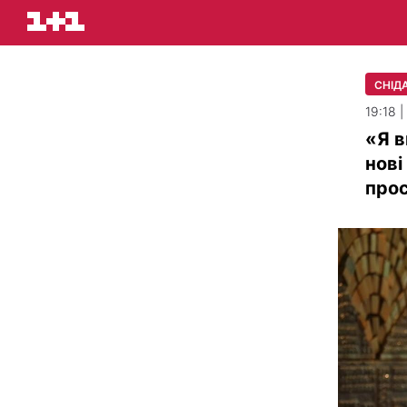
СНІДА
19:18 
«Я в
нові
прос