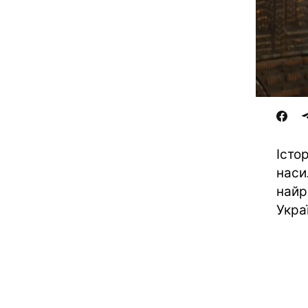
Істо
наси
найр
Украї