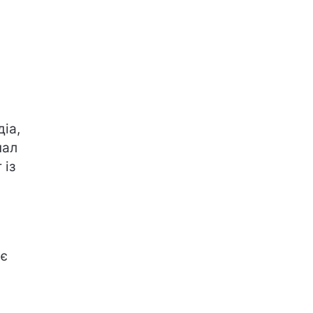
іа,
нал
 із
ає