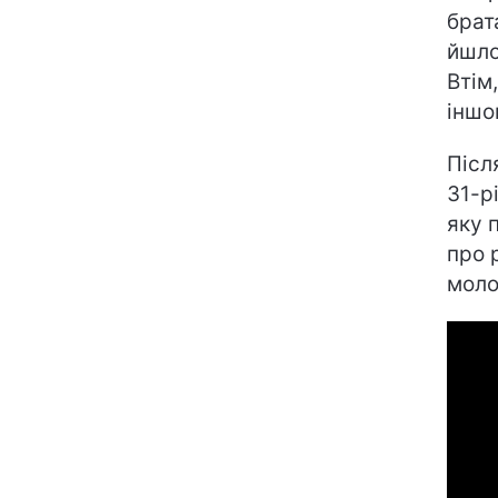
брат
йшло
Втім
іншо
Післ
31-р
яку 
про 
моло