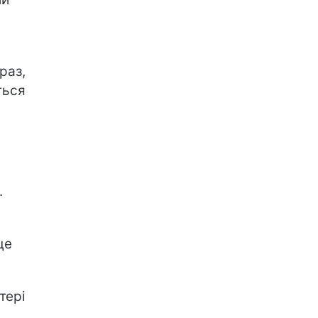
раз,
ться
.
це
тері