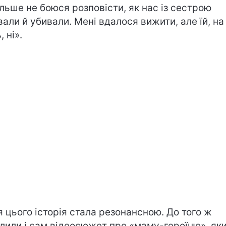
ільше не боюся розповісти, як нас із сестрою
вали й убивали. Мені вдалося вижити, але їй, на
 ні».
я цього історія стала резонансною. До того ж
лили і сам відеосюжет про «маму-героїню», як