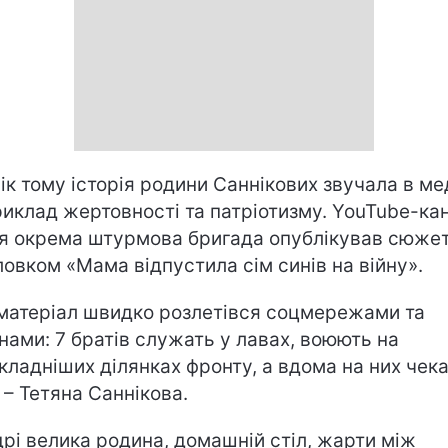
ік тому історія родини Саннікових звучала в мед
риклад жертовності та патріотизму. YouTube-ка
я окрема штурмова бригада опублікував сюжет
ловком «Мама відпустила сім синів на війну».
матеріал швидко розлетівся соцмережами та
нами: 7 братів служать у лавах, воюють на
кладніших ділянках фронту, а вдома на них чек
 – Тетяна Саннікова.
дрі велика родина, домашній стіл, жарти між