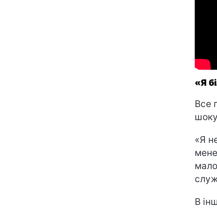
«Я б
Все 
шоку
«Я н
мене
мало
служ
В ін