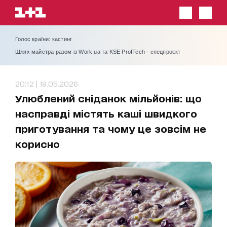
Голос країни: кастинг
Шлях майстра разом із Work.ua та KSE ProfTech - спецпроєкт
20:12 | 19.05.2026
Улюблений сніданок мільйонів: що
насправді містять каші швидкого
приготування та чому це зовсім не
корисно