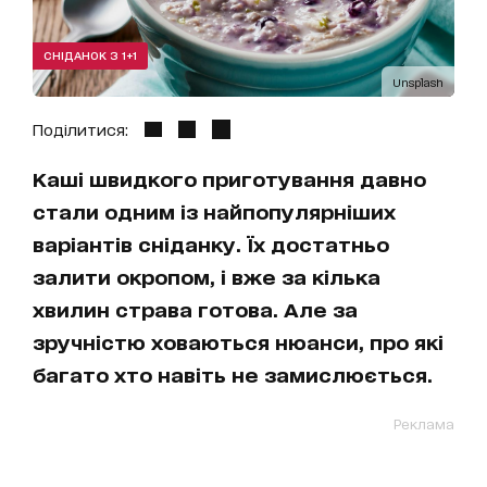
СНІДАНОК З 1+1
Unsplash
Поділитися:
Каші швидкого приготування давно
стали одним із найпопулярніших
варіантів сніданку. Їх достатньо
залити окропом, і вже за кілька
хвилин страва готова. Але за
зручністю ховаються нюанси, про які
багато хто навіть не замислюється.
Реклама