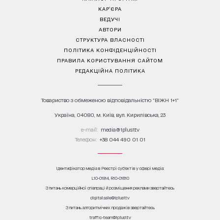
КАР’ЄРА
ВЕДУЧІ
АВТОРИ
СТРУКТУРА ВЛАСНОСТІ
ПОЛІТИКА КОНФІДЕНЦІЙНОСТІ
ПРАВИЛА КОРИСТУВАННЯ САЙТОМ
РЕДАКЦІЙНА ПОЛІТИКА
Товариство з обмеженою відповідальністю "ВІЖН 1+1"
Україна, 04080, м. Київ, вул. Кирилівська, 23
е-mail:
media@1plus1.tv
Телефон:
+38 044 490 01 01
Ідентифікатор медіа в Реєстрі суб’єктів у сфері медіа:
L10-01914, R10-01810
З питань комерційної співпраці й розміщення реклами звертайтесь
digital.sale@1plus1.tv
З питань алгоритмічних продажів звертайтесь
traffic-team@1plus1.tv