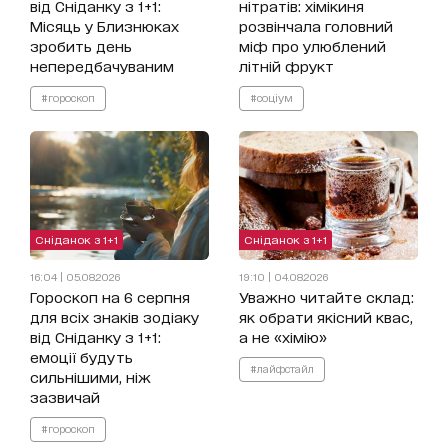
від Сніданку з 1+1:
нітратів: хімікиня
Місяць у Близнюках
розвінчала головний
зробить день
міф про улюблений
непередбачуваним
літній фрукт
#гороскоп
#соціум
Сніданок з 1+1
Сніданок з 1+1
16:04 | 05.08.2026
19:10 | 04.08.2026
Гороскоп на 6 серпня
Уважно читайте склад:
для всіх знаків зодіаку
як обрати якісний квас,
від Сніданку з 1+1:
а не «хімію»
емоції будуть
#лайфстайл
сильнішими, ніж
зазвичай
#гороскоп