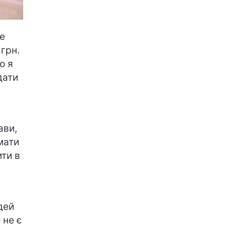
е
 грн.
о я
дати
ави,
мати
ити в
дей
 не є