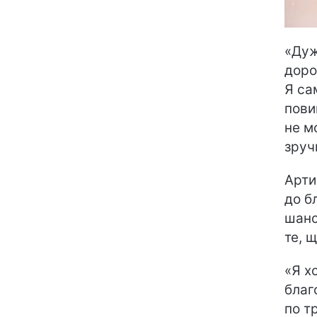
«Дуж
доро
Я са
пови
не м
зруч
Арти
до б
шанс
те, 
«Я х
благ
по т