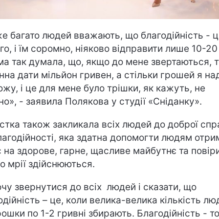
е багато людей вважають, що благодійність - ц
го, і їм соромно, ніяково відправити лише 10-20
ма так думала, що, якщо до мене звертаються, т
нна дати мільйон гривен, а стільки грошей я на
ожу, і це для мене було трішки, як кажуть, не
но», - заявила Полякова у студії «Сніданку».
стка також закликала всіх людей до доброї спр
лагодійності, яка здатна допомогти людям отри
 на здорове, гарне, щасливе майбутнє та повір
що мрії здійснюються.
очу звернутися до всіх людей і сказати, що
одійність – це, коли велика-велика кількість лю
рошки по 1-2 гривні збирають. Благодійність - то