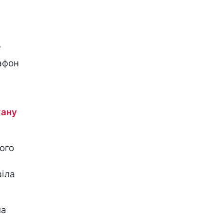
ї
афон
хану
ого
віла
на