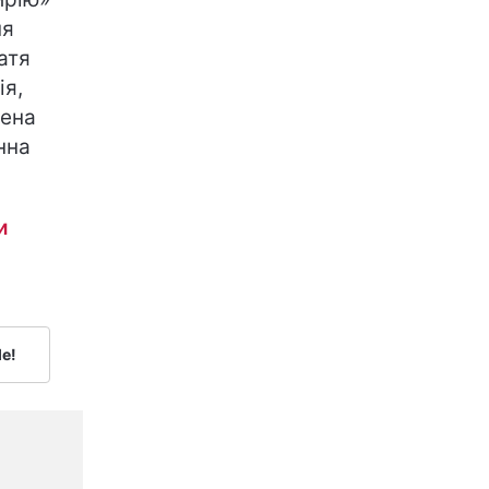
ня
атя
ія,
лена
нна
и
le!