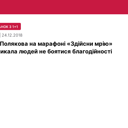
НОК З 1+1
| 24.12.2018
Полякова на марафоні «Здійсни мрію»
икала людей не боятися благодійності