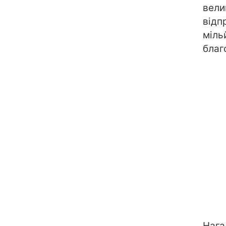
вели
відп
міль
благ
Нага