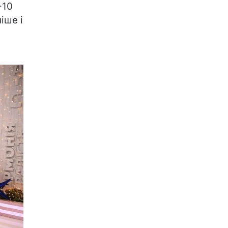
-10
іше і