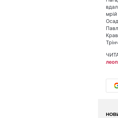
вдал
мрій
Осад
Павл
Крав
Трін
ЧИТ
леоп