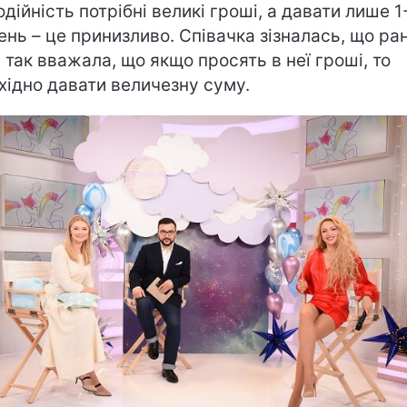
одійність потрібні великі гроші, а давати лише 1
ень – це принизливо. Співачка зізналась, що ран
 так вважала, що якщо просять в неї гроші, то
хідно давати величезну суму.