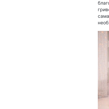
благ
грив
сама
необ