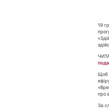
19 г
прог
«Зді
здій
ЧИТ
пода
Щоб 
ефір
«Вре
про 
За с