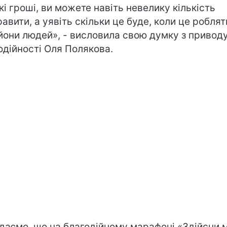
кі гроші, ви можете навіть невелику кількість
равити, а уявіть скільки це буде, коли це роблят
йони людей», - висловила свою думку з привод
одійності Оля Полякова.
даємо, що на благодійному марафоні «Здійсни 