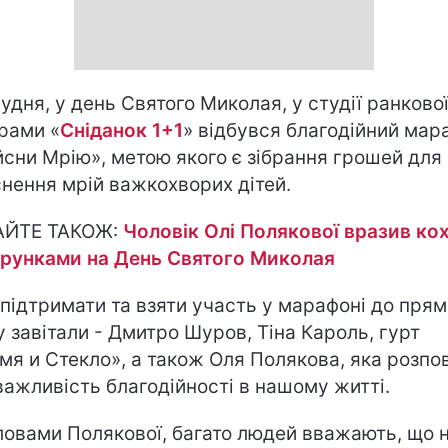
рудня, у день Святого Миколая, у студії ранково
рами «
Сніданок 1+1
» відбувся благодійний мар
йсни Мрію», метою якого є зібрання грошей для
снення мрій важкохворих дітей.
АЙТЕ ТАКОЖ:
Чоловік Олі Полякової вразив ко
рунками на День Святого Миколая
підтримати та взяти участь у марафоні до прям
у завітали - Дмитро Шуров, Тіна Кароль, гурт
мя и Стекло», а також Оля Полякова, яка розпо
важливість благодійності в нашому житті.
ловами Полякової, багато людей вважають, що 