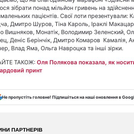
ося зібрати понад мільйон гривень на здійснен
 маленьких пацієнтів. Свої лоти презентували: К
ча, Дмитро Шуров, Тіна Кароль, Іраклі Макацар
о Вишняков, Монатік, Володимир Зеленский, О
ец, Деніс Берінчік, Дмитро Комаров Камалія, А
чер, Влад Яма, Ольга Навроцка та інші зірки.
АЙТЕ ТАКОЖ:
Оля Полякова показала, як носит
ардовий принт
Не пропустіть головне! Підпишіться на наші оновлення в Goog