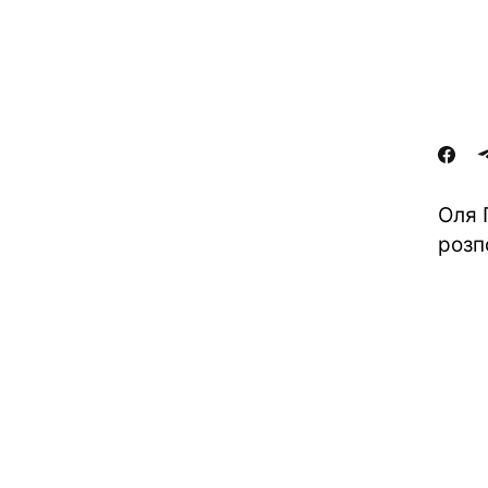
Оля 
розп