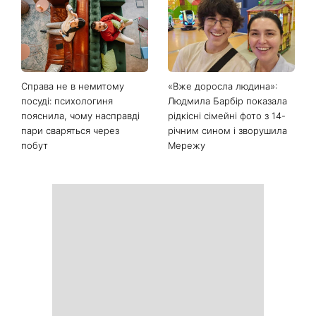
День ангела 9 серпня:
Найпопулярніший салат
Пантелеймон, Микола та
літа: готуємо «Зелену
Сава серед іменинників -
Богиню»
чому цього дня варто
зробити добру справу
Справа не в немитому
«Вже доросла людина»:
посуді: психологиня
Людмила Барбір показала
пояснила, чому насправді
рідкісні сімейні фото з 14-
пари сваряться через
річним сином і зворушила
побут
Мережу