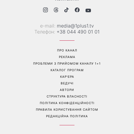
Кроуфорд»: Ольга Сумська
ця куртка стане головним
вразила архівними фото
фаворитом осені 2026
часів молодості
Перейти на повну версію сайту
Контакти:
е-mail:
media@1plus1.tv
Телефон:
+38 044 490 01 01
ПРО КАНАЛ
РЕКЛАМА
ПРОБЛЕМИ З ПРИЙОМОМ КАНАЛУ 1+1
КАТАЛОГ ПРОГРАМ