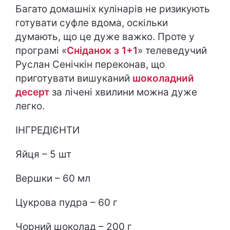
Багато домашніх кулінарів не ризикують
готувати суфле вдома, оскільки
думають, що це дуже важко. Проте у
програмі «
Сніданок з 1+1
» телеведучий
Руслан Сенічкін
переконав, що
приготувати вишуканий
шоколадний
десерт
за лічені хвилини можна дуже
легко.
ІНГРЕДІЄНТИ
Яйця – 5 шт
Вершки – 60 мл
Цукрова пудра – 60 г
Чорний шоколад – 200 г