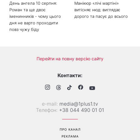
День ангела 10 серпня:
Манікюр «лічі мартіні»
Роман та ще двоє
витісняє нюд: виглядає
іменинників - чому цього
дорого та пасує до всього
дня не варто проходити
повз чужу біду