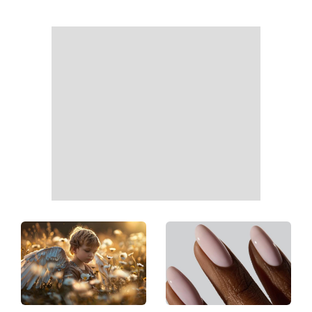
які популярні лайфхаки
всіх знаків зодіаку: день,
реально працюють
коли варто сказати те, про
що давно мовчали
Тигрові креветки з сиром
«Костя, рятуй мене»:
дорблю: рецепт, який
Грубич поділився
підкорив Instagram
кумедними спогадами про
Пономарьова та показав
рідкісні архівні фото