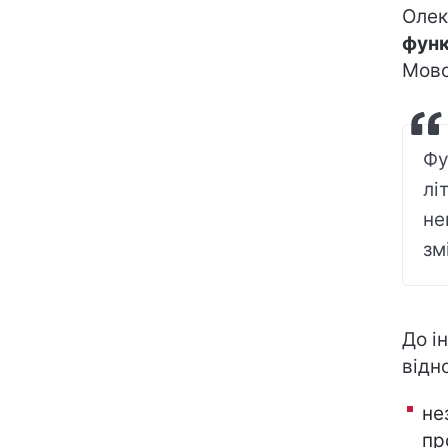
Олек
функ
Мово
Фу
лі
не
зм
До і
відн
не
пр