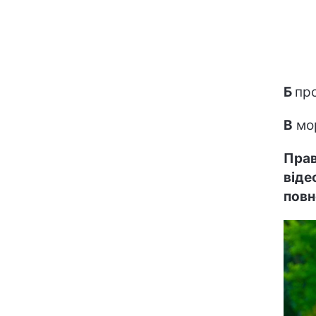
Б
пр
В
мор
Прав
віде
повн