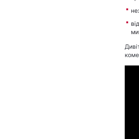
не
ві
ми
Диві
коме