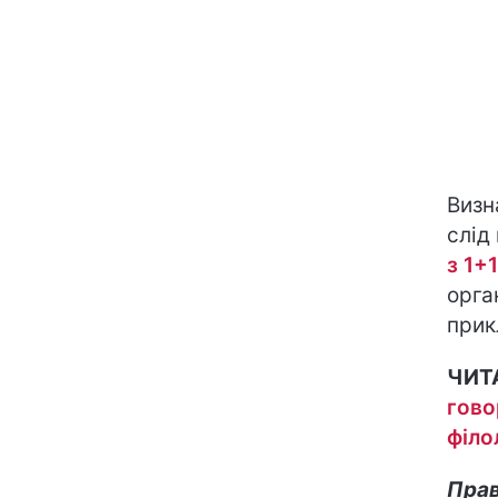
Визн
слід
з 1+1
орга
прик
ЧИТ
гово
філо
Прав