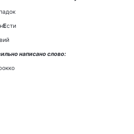
падок
н
Е
сти
вий
ильно написано слово:
рокко