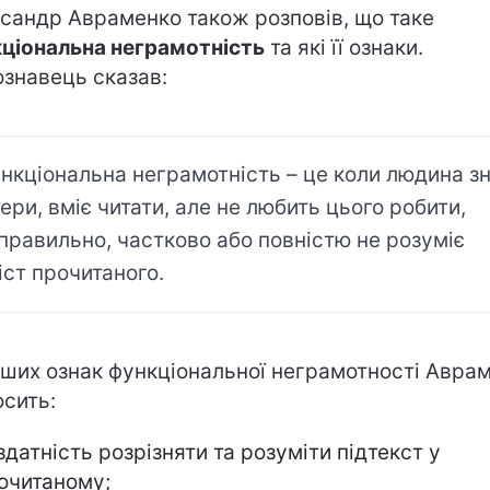
сандр Авраменко також розповів, що таке
ціональна неграмотність
та які її ознаки.
знавець сказав:
нкціональна неграмотність – це коли людина з
тери, вміє читати, але не любить цього робити,
правильно, частково або повністю не розуміє
іст прочитаного.
нших ознак функціональної неграмотності Авра
осить:
здатність розрізняти та розуміти підтекст у
очитаному;