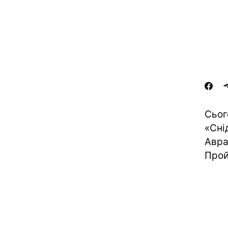
Сьог
«Сні
Авра
Прой