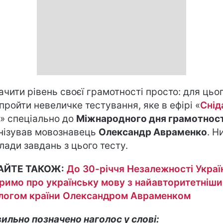
ачити рівень своєї грамотності просто: для цьо
 пройти невеличке тестування, яке в ефірі «
Снід
» спеціально до
Міжнародного дня грамотност
нізував мовознавець
Олександр Авраменко
. Н
лади завдань з цього тесту.
АЙТЕ ТАКОЖ:
До 30-річчя Незалежності Украї
римо про українську мову з найавторитетніш
логом країни Олександром Авраменком
ильно позначено наголос у слові: