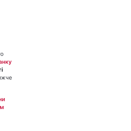
го
анку
і
ижче
ни
им