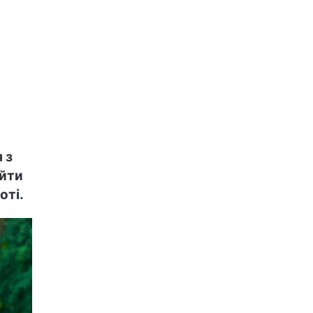
 з
ойти
оті.