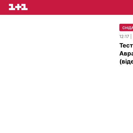
СНІДА
12:17 
Тест
Авра
(від