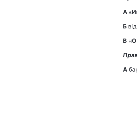
А
в
И
Б
від
В
н
О
Прав
А
ба