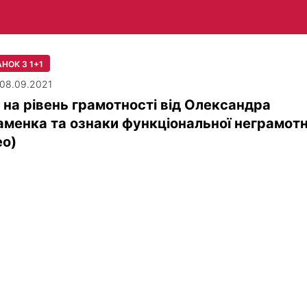
НОК З 1+1
| 08.09.2021
 на рівень грамотності від Олександра
менка та ознаки функціональної неграмотн
ео)