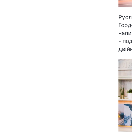
Русл
Горд
напи
- по
двій