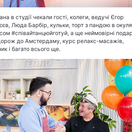
ана в студії чекали гості, колеги, ведучі Єгор
єєв, Люда Барбір, кульки, торт з пандою в окуля
сом #співайтанцюйготуй, а ще неймовірні пода
дорож до Амстердаму, курс релакс-масажів,
ник і багато всього ще.