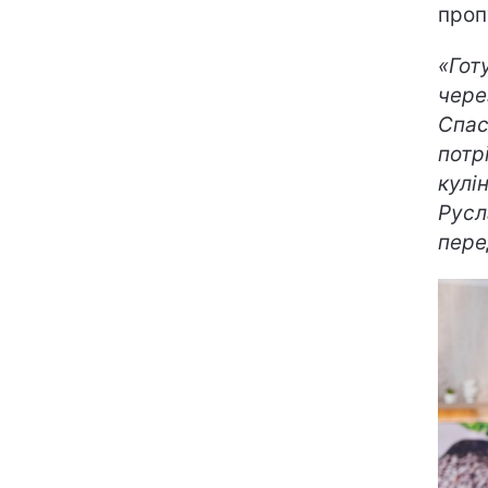
проп
«Гот
чере
Спас
потр
кулі
Русл
пере