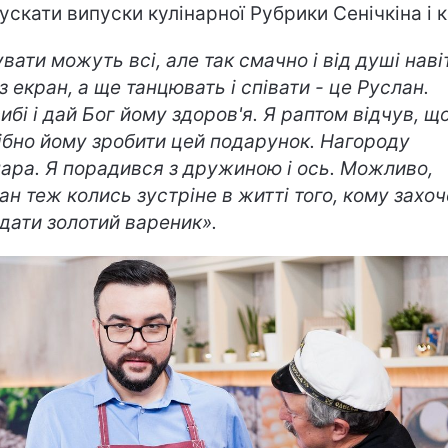
ускати випуски кулінарної Рубрики Сенічкіна і 
увати можуть всі, але так смачно і від душі наві
з екран, а ще танцювать і співати - це Руслан.
ибі і дай Бог йому здоров'я. Я раптом відчув, щ
ібно йому зробити цей подарунок. Нагороду
нара. Я порадився з дружиною і ось. Можливо,
ан теж колись зустріне в житті того, кому захоч
дати золотий вареник».