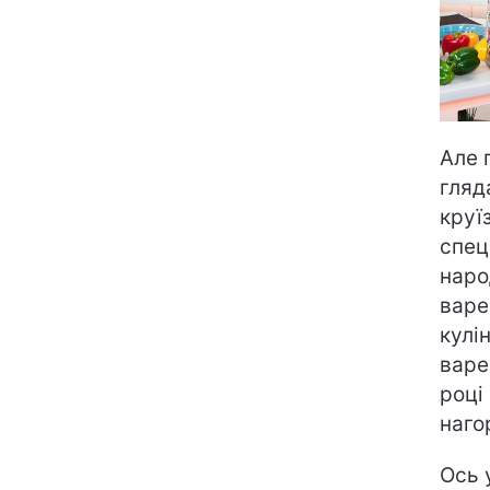
Але 
гляд
круї
спец
наро
варе
кулі
варе
році
наго
Ось 