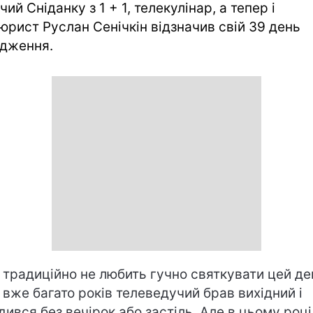
ий Сніданку з 1 + 1, телекулінар, а тепер і
юрист Руслан Сенічкін відзначив свій 39 день
дження.
 традиційно не любить гучно святкувати цей де
 вже багато років телеведучий брав вихідний і
дився без вечірок або застіль. Але в цьому році