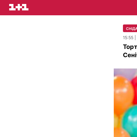
СНІДА
15:55 
Торт
Сені