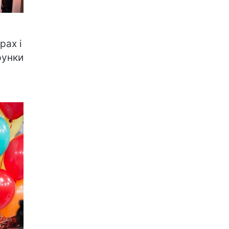
рах і
рунки