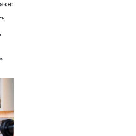
каже:
ть
о
е