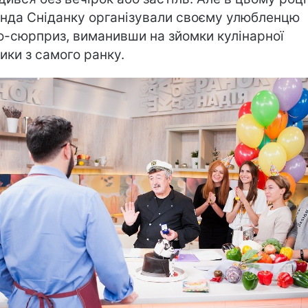
нда Сніданку організували своєму улюбленцю
о-сюрприз, виманивши на зйомки кулінарної
ики з самого ранку.