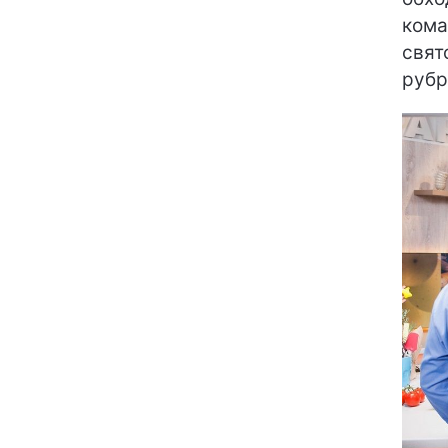
кома
свят
рубр