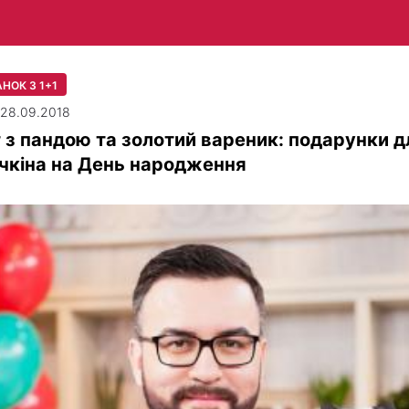
НОК З 1+1
| 28.09.2018
 з пандою та золотий вареник: подарунки д
чкіна на День народження