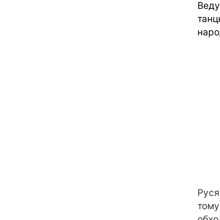
Ведуч
танц
наро
Руся
тому
обхо