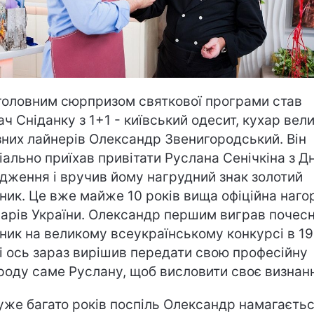
головним сюрпризом святкової програми став
ач Сніданку з 1+1 - київський одесит, кухар вел
зних лайнерів Олександр Звенигородський. Він
іально приїхав привітати Руслана Сенічкіна з Д
дження і вручив йому нагрудний знак золотий
ник. Це вже майже 10 років вища офіційна наго
нарів України. Олександр першим виграв почес
ник на великому всеукраїнському конкурсі в 1
 і ось зараз вирішив передати свою професійну
роду саме Руслану, щоб висловити своє визнан
уже багато років поспіль Олександр намагаєтьс