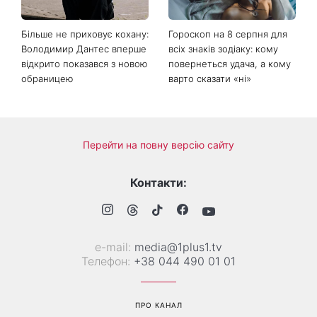
спеку
градом