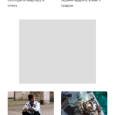
Ваші дані можуть бути на
Софія Ротару нарешті
чеку: Укрпошта почала
показалася публіці: як зараз
друкувати персональну
виглядає легендарна 79-
інформацію в
річна співачка
розрахункових квитанціях
Коли немає кондиціонера:
Погода різко зміниться на
3 прості способи
вихідних: у яких областях
охолодити квартиру в
України вдарять зливи з