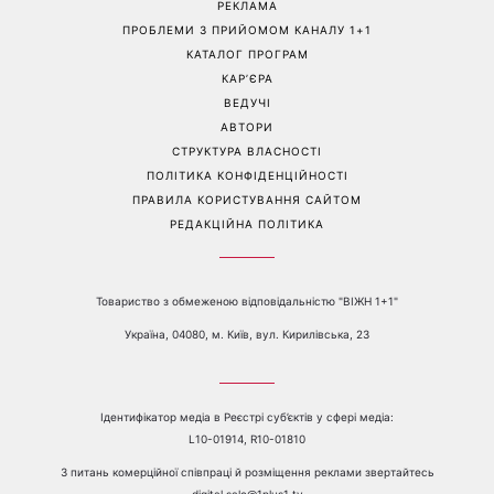
Більше не приховує кохану:
Гороскоп на 8 серпня для
Володимир Дантес вперше
всіх знаків зодіаку: кому
відкрито показався з новою
повернеться удача, а кому
обраницею
варто сказати «ні»
Перейти на повну версію сайту
Контакти:
е-mail:
media@1plus1.tv
Телефон:
+38 044 490 01 01
ПРО КАНАЛ
РЕКЛАМА