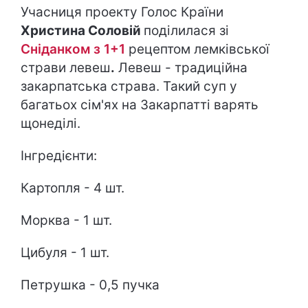
Учасниця проекту Голос Країни
Христина Соловій
поділилася зі
Сніданком з 1+1
рецептом лемківської
страви левеш
.
Левеш - традиційна
закарпатська страва. Такий суп у
багатьох сім'ях на Закарпатті варять
щонеділі.
Інгредієнти:
Картопля - 4 шт.
Морква - 1 шт.
Цибуля - 1 шт.
Петрушка - 0,5 пучка