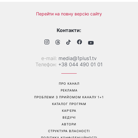
«Українська Сінді
Її знову повернули у моду:
Кроуфорд»: Ольга Сумська
ця куртка стане головним
вразила архівними фото
фаворитом осені 2026
часів молодості