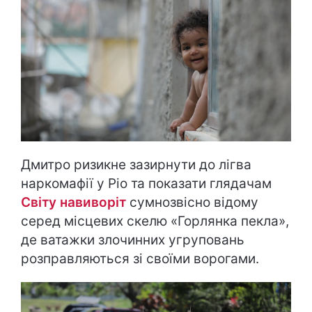
Дмитро ризикне зазирнути до лігва
наркомафії у Ріо та показати глядачам
Світу навиворіт
сумнозвісно відому
серед місцевих скелю «Горлянка пекла»,
де ватажки злочинних угруповань
розправляються зі своїми ворогами.