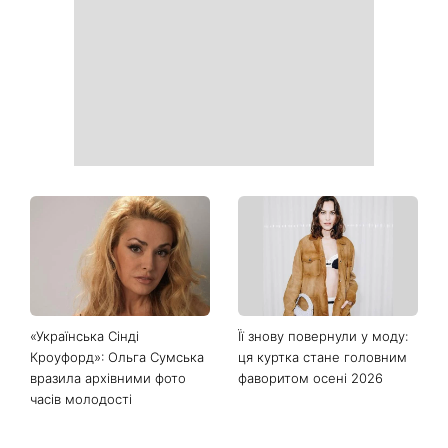
Сава серед іменинників -
Богиню»
чому цього дня варто
зробити добру справу
Справа не в немитому
«Вже доросла людина»:
посуді: психологиня
Людмила Барбір показала
пояснила, чому насправді
рідкісні сімейні фото з 14-
пари сваряться через
річним сином і зворушила
побут
Мережу