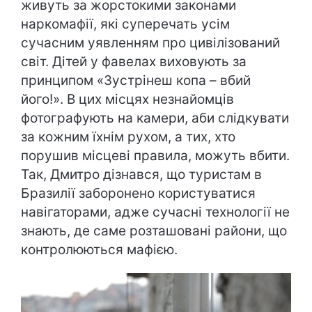
живуть за жорстокими законами
наркомафії, які суперечать усім
сучасним уявленням про цивілізований
світ. Дітей у фавелах виховують за
принципом «Зустрінеш копа – вбий
його!». В цих місцях незнайомців
фотографують на камери, аби слідкувати
за кожним їхнім рухом, а тих, хто
порушив місцеві правила, можуть вбити.
Так, Дмитро дізнався, що туристам в
Бразилії заборонено користуватися
навігаторами, адже сучасні технології не
знають, де саме розташовані райони, що
контролюються мафією.