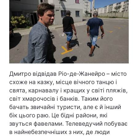
Дмитро відвідав Ріо-де-Жанейро – місто
схоже на казку, місце вічного танцю і
свята, карнавалу і кращих у світі пляжів,
світ хмарочосів і банків. Таким його
бачать звичайні туристи, але є й інший
бік цього раю. Це бідні райони, які
звуться фавелами. Телеведучий побуває
в найнебезпечніших з них, де люди