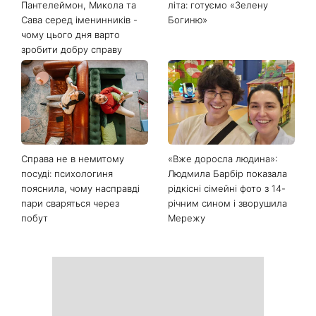
Останні новини
День ангела 9 серпня:
Найпопулярніший салат
Пантелеймон, Микола та
літа: готуємо «Зелену