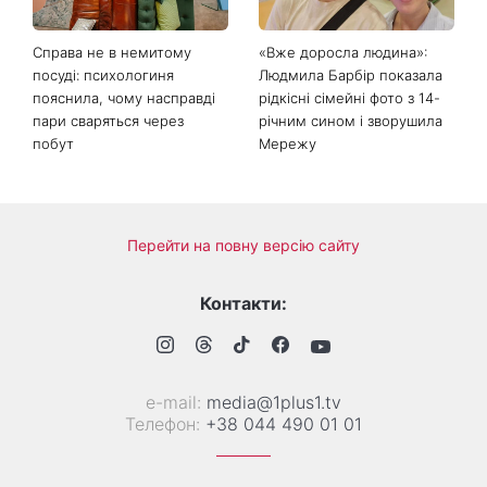
зробити добру справу