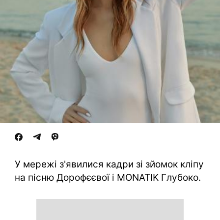
У мережі з'явилися кадри зі зйомок кліпу
на пісню Дорофєєвої і MONATIK Глубоко.