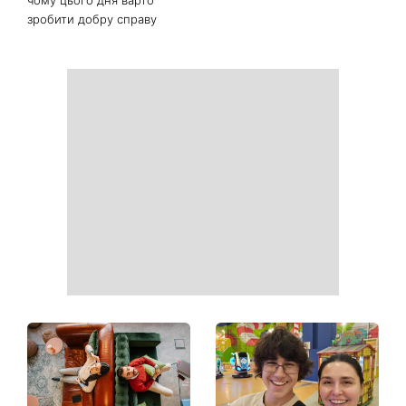
Білі кросівки знову будуть
Гороскоп на 9 серпня для
як нові: два прості
всіх знаків зодіаку: день
продукти з кухні легко
рішень, які більше не
приберуть плями та
можна відкладати
неприємний запах
День ангела 9 серпня:
Найпопулярніший салат
Пантелеймон, Микола та
літа: готуємо «Зелену
Сава серед іменинників -
Богиню»
чому цього дня варто