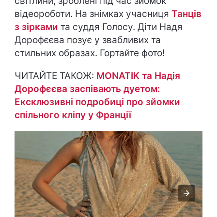
світлини, зроблені під час зйомок
відеороботи. На знімках учасниця
Танців
з зірками
та суддя Голосу. Діти Надя
Дорофєєва позує у звабливих та
стильних образах. Гортайте фото!
ЧИТАЙТЕ ТАКОЖ:
MONATIK та Надія
Дорофєєва заспівають дуетом:
Ексклюзивні подробиці про зйомки
спільного кліпу у Франції