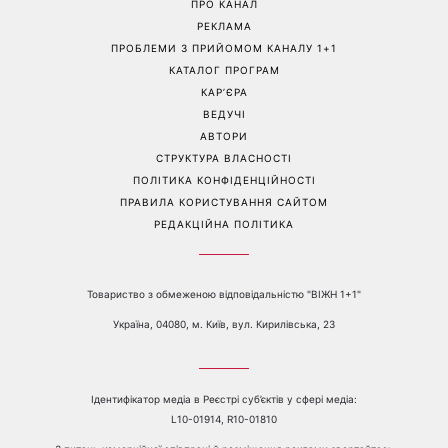
Справа не в немитому
«Вже доросла людина»:
посуді: психологиня
Людмила Барбір показала
пояснила, чому насправді
рідкісні сімейні фото з 14-
пари сваряться через
річним сином і зворушила
побут
Мережу
Перейти на повну версію сайту
Контакти:
е-mail:
media@1plus1.tv
Телефон:
+38 044 490 01 01
ПРО КАНАЛ