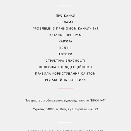
«Голі вії» підкорюють б’юті-
«Одна з найскладніших
світ: чому всі переходять
моїх пісень»: Тіна Кароль
на природний погляд
презентувала незвичайний
кліп із неочікуваним
фіналом
Перейти на повну версію сайту
Контакти:
е-mail:
media@1plus1.tv
Телефон:
+38 044 490 01 01