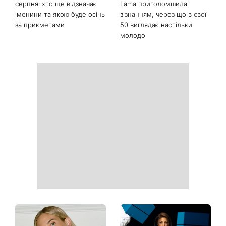
Останні новини
Колаген після 30: 9
Як носити найлегше
продуктів, які допомагають
закрите взуття літа: 3
довше зберегти молодість
стильні поєднання з
шкіри
мокасинами
День ангела Миколи 8
Не лише генетика: співачка
серпня: хто ще відзначає
Lama приголомшила