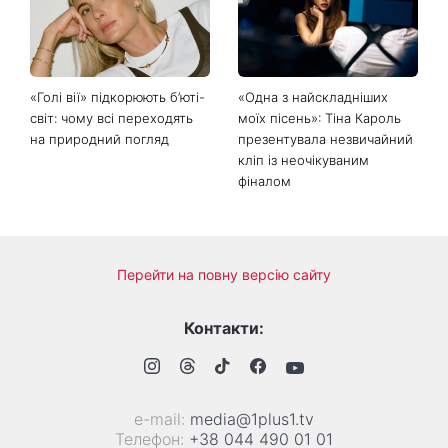
іменини та якою буде осінь
зізнанням, через що в свої
за прикметами
50 виглядає настільки
молодо