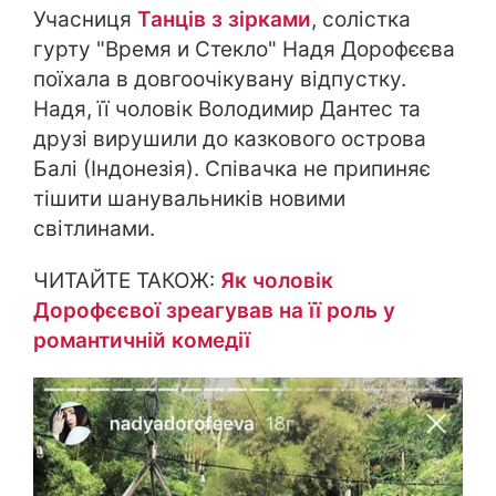
Учасниця
Танців з зірками
, солістка
гурту "Время и Стекло" Надя Дорофєєва
поїхала в довгоочікувану відпустку.
Надя, її чоловік Володимир Дантес та
друзі вирушили до казкового острова
Балі (Індонезія). Співачка не припиняє
тішити шанувальників новими
світлинами.
ЧИТАЙТЕ ТАКОЖ:
Як чоловік
Дорофєєвої зреагував на її роль у
романтичній комедії